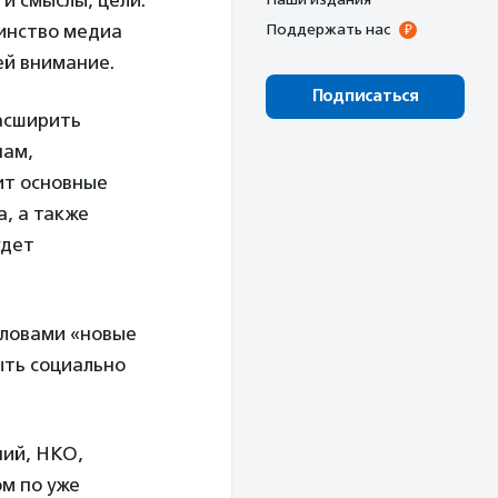
и смыслы, цели.
инство медиа
Поддержать нас
ей внимание.
Подписаться
асширить
нам,
ит основные
, а также
удет
словами «новые
ыть социально
ний, НКО,
м по уже