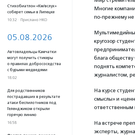
Мир стремительн
Стихобиатлон «Км/вслух»
Многие компани
соберет семьи в Липецке
по-прежнему не
10:32
·
Прислано НКО
Мультимедийный
05.08.2026
кругозор студен
предпринимател
Автовладельцы Камчатки
блага обществу 
могут получить стикеры
о правилах добрососедства
поднять компете
с бурыми медведями
журналистом, р
18:02
На курсе студен
Для родственников
пострадавших в результате
смыслы» и «ценн
атаки беспилотников под
ответственным и
Геленджиком открыли
горячую линию
На встрече пре
16:58
эксперты, журн