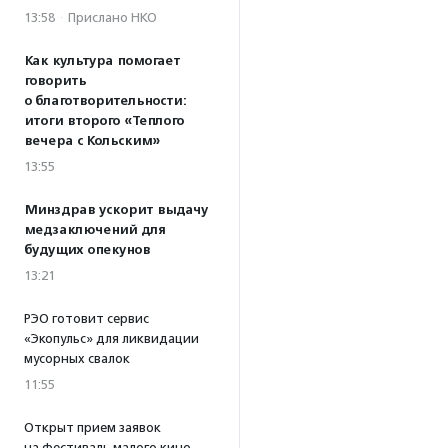
13:58
·
Прислано НКО
Как культура помогает
говорить
о благотворительности:
итоги второго «Теплого
вечера с Кольским»
13:55
Минздрав ускорит выдачу
медзаключений для
будущих опекунов
13:21
РЭО готовит сервис
«Экопульс» для ликвидации
мусорных свалок
11:55
Открыт прием заявок
на фестиваль малого кино