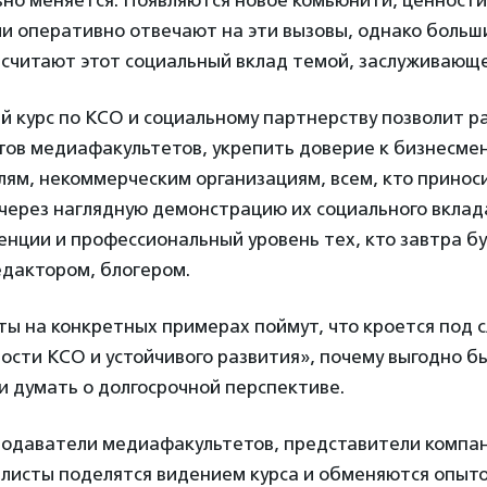
о меняется. Появляются новое комьюнити, ценности 
и оперативно отвечают на эти вызовы, однако больш
 считают этот социальный вклад темой, заслуживающ
 курс по КСО и социальному партнерству позволит р
тов медиафакультетов, укрепить доверие к бизнесме
ям, некоммерческим организациям, всем, кто принос
через наглядную демонстрацию их социального вклада
нции и профессиональный уровень тех, кто завтра б
едактором, блогером.
ты на конкретных примерах поймут, что кроется под 
ости КСО и устойчивого развития», почему выгодно б
 думать о долгосрочной перспективе.
подаватели медиафакультетов, представители компа
алисты поделятся видением курса и обменяются опыто