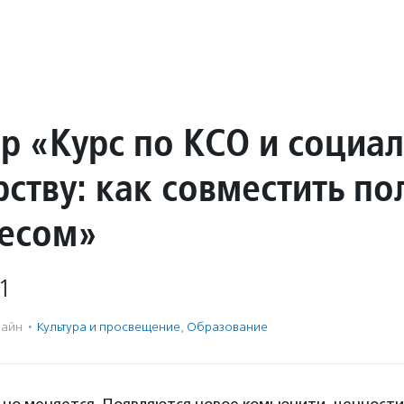
р «Курс по КСО и социа
ству: как совместить по
ресом»
1
айн
·
Культура и просвещение
,
Образование