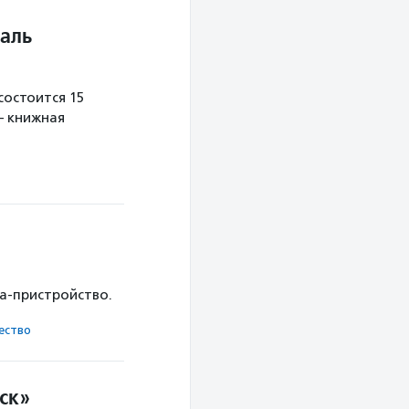
аль
остоится 15
— книжная
ка-пристройство.
ест­во
ск»