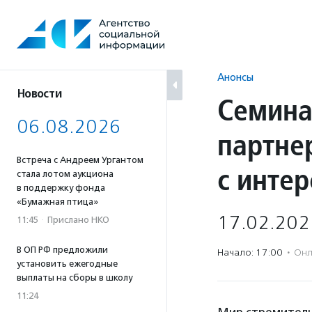
Перейти
к
содержанию
Анонсы
Новости
Семина
06.08.2026
партнер
Встреча с Андреем Ургантом
с инте
стала лотом аукциона
в поддержку фонда
«Бумажная птица»
17.02.202
11:45
·
Прислано НКО
В ОП РФ предложили
Начало: 17:00
·
Онл
установить ежегодные
выплаты на сборы в школу
11:24