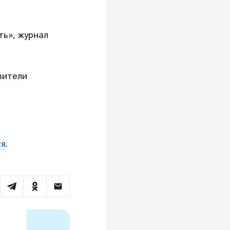
ь», журнал
вители
ся
.