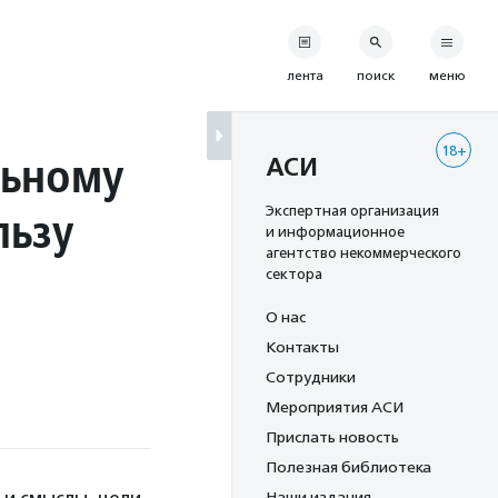
лента
поиск
меню
18+
льному
АСИ
льзу
Экспертная организация
и информационное
агентство некоммерческого
сектора
О нас
Контакты
Сотрудники
Мероприятия АСИ
Прислать новость
Полезная библиотека
Наши издания