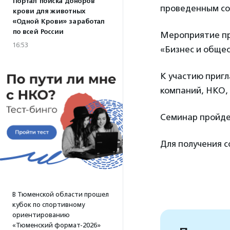
Портал поиска доноров
проведенным со
крови для животных
«Одной Крови» заработал
по всей России
Мероприятие пр
16:53
«Бизнес и обще
К участию приг
компаний, НКО, 
Семинар пройде
Для получения 
В Тюменской области прошел
кубок по спортивному
ориентированию
«Тюменский формат-2026»