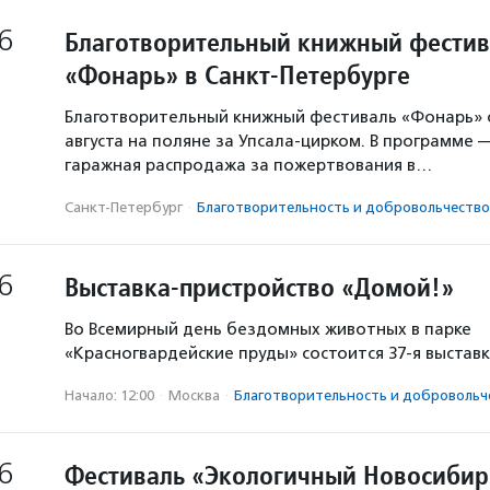
6
Благотворительный книжный фестив
«Фонарь» в Санкт-Петербурге
Благотворительный книжный фестиваль «Фонарь» с
августа на поляне за Упсала-цирком. В программе 
гаражная распродажа за пожертвования в…
Санкт-Петербург
·
Благотвори­тель­ность и доброволь­чест­во
6
Выставка-пристройство «Домой!»
Во Всемирный день бездомных животных в парке
«Красногвардейские пруды» состоится 37-я выстав
Начало: 12:00
·
Москва
·
Благотвори­тель­ность и доброволь­ч
6
Фестиваль «Экологичный Новосибир