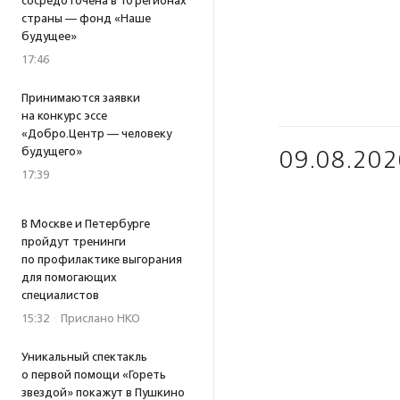
сосредоточена в 10 регионах
страны — фонд «Наше
будущее»
17:46
Принимаются заявки
на конкурс эссе
«Добро.Центр — человеку
будущего»
09.08.202
17:39
В Москве и Петербурге
пройдут тренинги
по профилактике выгорания
для помогающих
специалистов
15:32
·
Прислано НКО
Уникальный спектакль
о первой помощи «Гореть
звездой» покажут в Пушкино