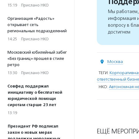
Поддерж
15:19
·
Прислано НКО
Мы работаем, 
информация и
Организация «Радость»
открывает сеть
вопросу в бла
региональных подразделений
достигнем
14:25
·
Прислано НКО
Московский юбилейный забег
«Без границ» прошел в стиле
Москва
ретро
ТЕГИ:
Корпоративная
13:30
·
Прислано НКО
ответственный бизн
Совфед поддержал
НКО:
Автономная не
инициативу о бесплатной
юридической помощи
сиротам старше 23 лет
13:19
Президент РФ подписал
ЕЩЁ МЕРОПР
закон о новых мерах
поддержки молодежных