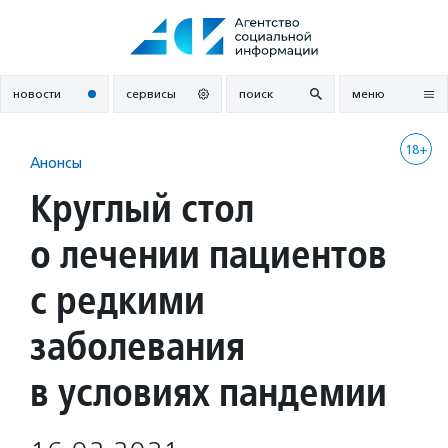
Перейти
к
содержанию
новости
сервисы
поиск
меню
18+
Анонсы
Круглый стол
о лечении пациентов
с редкими
заболевания
в условиях пандемии