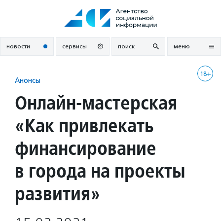
Перейти
к
содержанию
новости
сервисы
поиск
меню
18+
Анонсы
Онлайн-мастерская
«Как привлекать
финансирование
в города на проекты
развития»