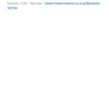
Начало: 12:00
·
Москва
·
Благотвори­тель­ность и доброволь­
чест­во