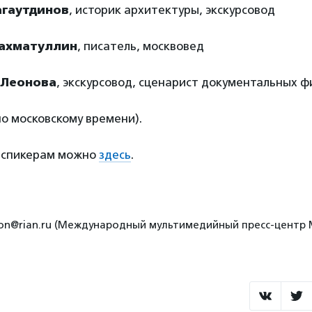
агаутдинов
, историк архитектуры, экскурсовод
Рахматуллин
, писатель, москвовед
 Леонова
, экскурсовод, сценарист документальных 
по московскому времени).
 спикерам можно
здесь
.
ation@rian.ru (Международный мультимедийный пресс-центр