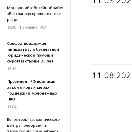
11.08.202
Московский юбилейный забег
«Без границ» прошел в стиле
ретро
13:30
·
Прислано НКО
Совфед поддержал
инициативу о бесплатной
юридической помощи
сиротам старше 23 лет
13:19
11.08.202
Президент РФ подписал
закон о новых мерах
поддержки молодежных
НКО
13:04
Волонтеры Наставнического
центра преобразили
территорию дома ребенка