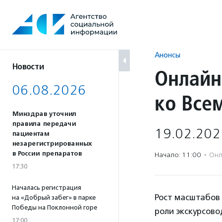
Перейти
к
содержанию
Анонсы
Новости
Онлайн
06.08.2026
ко Все
Минздрав уточнил
правила передачи
19.02.202
пациентам
незарегистрированных
в России препаратов
Начало: 11:00
·
Онл
17:30
Началась регистрация
Рост масштабов
на «Добрый забег» в парке
Победы на Поклонной горе
роли экскурсово
17:00