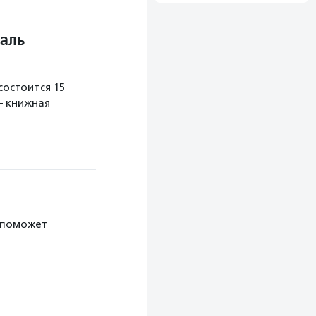
аль
остоится 15
— книжная
 поможет