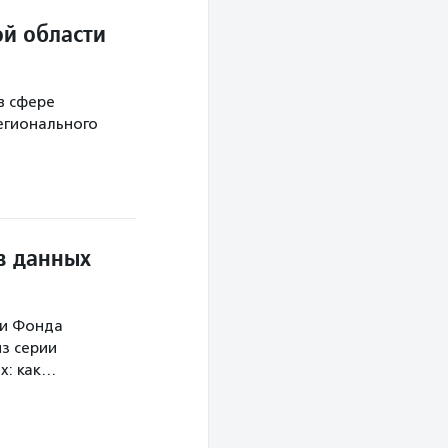
й области
в сфере
егионального
в данных
ми Фонда
з серии
х: как…