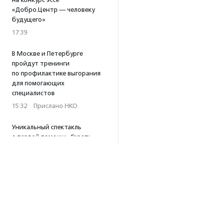
«Добро.Центр — человеку
будущего»
17:39
В Москве и Петербурге
пройдут тренинги
по профилактике выгорания
для помогающих
специалистов
15:32
·
Прислано НКО
Уникальный спектакль
о первой помощи «Гореть
звездой» покажут в Пушкино
13:58
·
Прислано НКО
Как культура помогает
говорить
о благотворительности:
итоги второго «Теплого
вечера с Кольским»