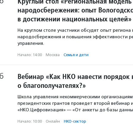
6
Круглый стол «Региональная модель
народосбережения: опыт Вологодско
в достижении национальных целей»
На круглом столе участники обсудят опыт региона 
народосбережения и повышения эффективности р
управления.
Начало: 14:00
·
Москва
·
Семья и дети
6
Вебинар «Как НКО навести порядок 
о благополучателях?»
Школа управления некоммерческими организация
президентских грантов проведет второй вебинар и
«НКО.Цифровизация» — «От анкеты до базы данны
Начало: 10:00
·
Онлайн
·
НКО-сектор