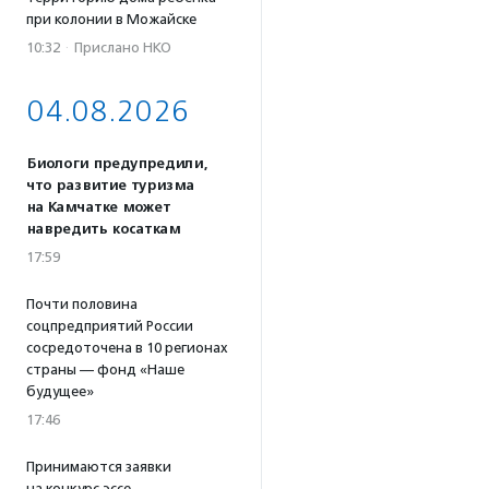
при колонии в Можайске
10:32
·
Прислано НКО
04.08.2026
Биологи предупредили,
что развитие туризма
на Камчатке может
навредить косаткам
17:59
Почти половина
соцпредприятий России
сосредоточена в 10 регионах
страны — фонд «Наше
будущее»
17:46
Принимаются заявки
на конкурс эссе