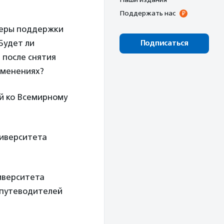
Поддержать нас
меры поддержки
Будет ли
Подписаться
 после снятия
зменениях?
й ко Всемирному
ниверситета
ниверситета
 путеводителей