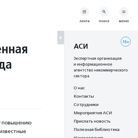
лента
поиск
меню
18+
енная
АСИ
да
Экспертная организация
и информационное
агентство некоммерческого
сектора
О нас
Контакты
Сотрудники
Мероприятия АСИ
Прислать новость
му повышению
Полезная библиотека
еизвестные
Наши издания