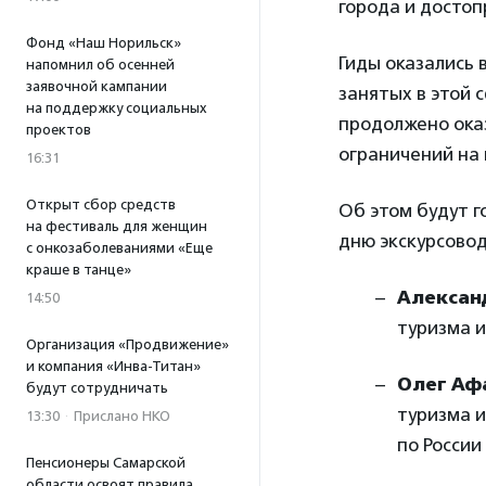
города и досто
Фонд «Наш Норильск»
Гиды оказались
напомнил об осенней
заявочной кампании
занятых в этой 
на поддержку социальных
продолжено ока
проектов
ограничений на
16:31
Открыт сбор средств
Об этом будут 
на фестиваль для женщин
дню экскурсовод
с онкозаболеваниями «Еще
краше в танце»
Алексан
14:50
туризма и
Организация «Продвижение»
и компания «Инва-Титан»
Олег Аф
будут сотрудничать
туризма и
13:30
·
Прислано НКО
по России
Пенсионеры Самарской
области освоят правила