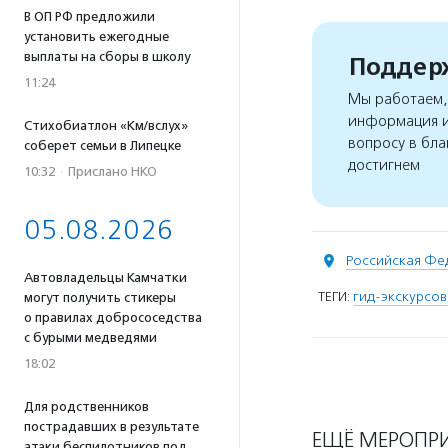
В ОП РФ предложили
установить ежегодные
выплаты на сборы в школу
Поддерж
11:24
Мы работаем, 
информация и
Стихобиатлон «Км/вслух»
вопросу в бла
соберет семьи в Липецке
достигнем
10:32
·
Прислано НКО
05.08.2026
Российская Фе
Автовладельцы Камчатки
ТЕГИ:
гид-экскурсо
могут получить стикеры
о правилах добрососедства
с бурыми медведями
18:02
Для родственников
пострадавших в результате
ЕЩЁ МЕРОПР
атаки беспилотников под