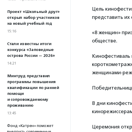
Цель кинофести
Проект «Школьный друг»
представить их
открыл набор участников
на новый учебный год
15:16
«8 женщин» при
обществе.
Стали известны итоги
конкурса «Заповедные
Кинофестиваль 
острова России — 2026»
14:21
короткометражн
женщинами-режи
Минтруд представил
программы повышения
Победительницы
квалификации по ранней
помощи
и сопровождаемому
В дни кинофести
проживанию
кинорежиссерам
13:45
Фонд «Катрен» поможет
Церемония откры
внедрить современные