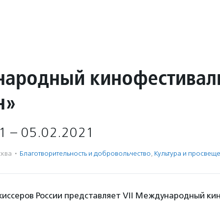
ародный кинофестивал
н»
1 – 05.02.2021
ква
·
Благотвори­тель­ность и доброволь­чест­во
,
Культура и просвещ
жиссеров России представляет VII Международный ки