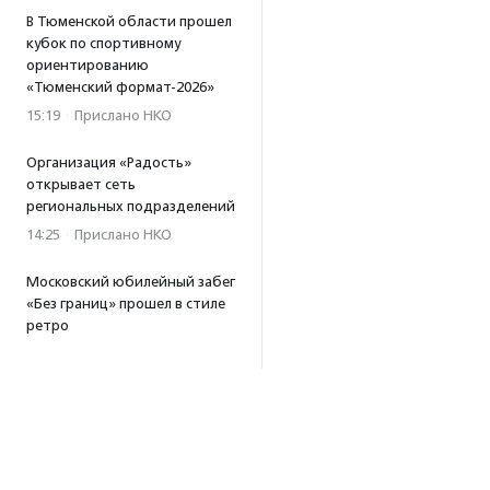
В Тюменской области прошел
кубок по спортивному
ориентированию
«Тюменский формат-2026»
15:19
·
Прислано НКО
Организация «Радость»
открывает сеть
региональных подразделений
14:25
·
Прислано НКО
Московский юбилейный забег
«Без границ» прошел в стиле
ретро
13:30
·
Прислано НКО
Совфед поддержал
инициативу о бесплатной
юридической помощи
сиротам старше 23 лет