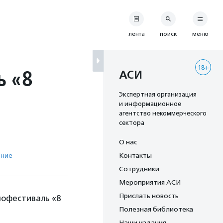
лента
поиск
меню
18+
ь «8
АСИ
Экспертная организация
и информационное
агентство некоммерческого
сектора
О нас
ение
Контакты
Сотрудники
Мероприятия АСИ
Прислать новость
нофестиваль «8
Полезная библиотека
Наши издания