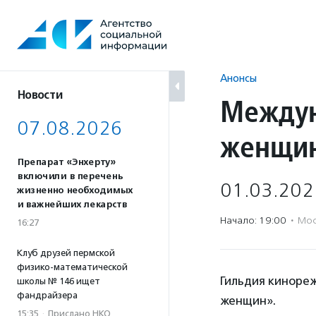
Перейти
к
содержанию
Анонсы
Новости
Междун
07.08.2026
женщи
Препарат «Энхерту»
включили в перечень
01.03.202
жизненно необходимых
и важнейших лекарств
Начало: 19:00
·
Мос
16:27
Клуб друзей пермской
физико-математической
Гильдия киноре
школы № 146 ищет
фандрайзера
женщин».
15:35
·
Прислано НКО