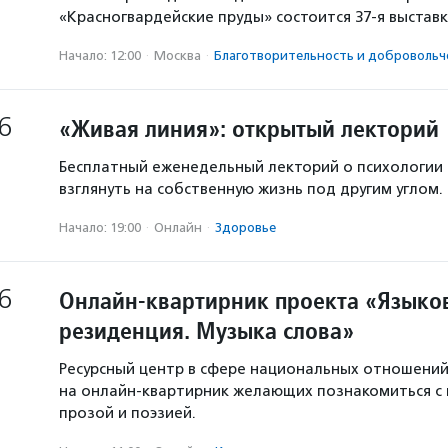
«Красногвардейские пруды» состоится 37-я выстав
Начало: 12:00
·
Москва
·
Благотвори­тель­ность и доброволь­ч
6
«Живая линия»: открытый лекторий
Бесплатный еженедельный лекторий о психологии
взглянуть на собственную жизнь под другим углом.
Начало: 19:00
·
Онлайн
·
Здоровье
6
Онлайн-квартирник проекта «Языков
резиденция. Музыка слова»
Ресурсный центр в сфере национальных отношени
на онлайн-квартирник желающих познакомиться с
прозой и поэзией.