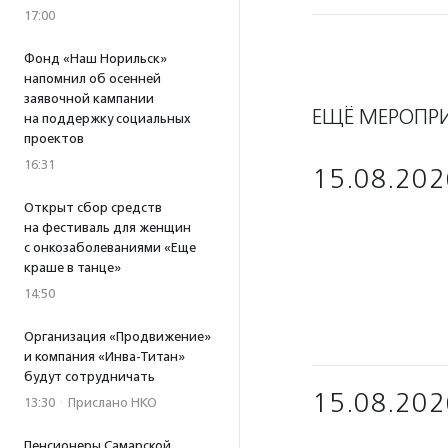
17:00
Фонд «Наш Норильск»
напомнил об осенней
заявочной кампании
ЕЩЁ МЕРОПР
на поддержку социальных
проектов
16:31
15.08.202
Открыт сбор средств
на фестиваль для женщин
с онкозаболеваниями «Еще
краше в танце»
14:50
Организация «Продвижение»
и компания «Инва-Титан»
будут сотрудничать
15.08.202
13:30
·
Прислано НКО
Пенсионеры Самарской