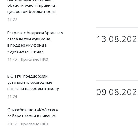
области освоят правила
цифровой безопасности
13:27
Встреча с Андреем Ургантом
13.08.202
стала лотом аукциона
в поддержку фонда
«Бумажная птица»
11:45
·
Прислано НКО
В ОП РФ предложили
установить ежегодные
выплаты на сборы в школу
09.08.202
11:24
Стихобиатлон «Км/вслух»
соберет семьи в Липецке
10:32
·
Прислано НКО