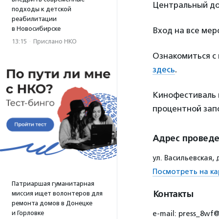
Центральный до
подходы к детской
реабилитации
в Новосибирске
Вход на все ме
13:15
·
Прислано НКО
Ознакомиться с
здесь
.
Кинофестиваль п
процентной зап
Адрес провед
ул. Васильевская,
Посмотреть на ка
Патриаршая гуманитарная
Контакты
миссия ищет волонтеров для
ремонта домов в Донецке
и Горловке
e-mail: press_8wf@