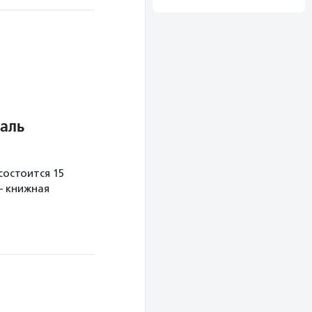
аль
остоится 15
— книжная