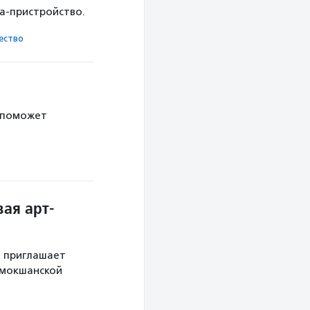
ка-пристройство.
ест­во
 поможет
ая арт-
й приглашает
 мокшанской