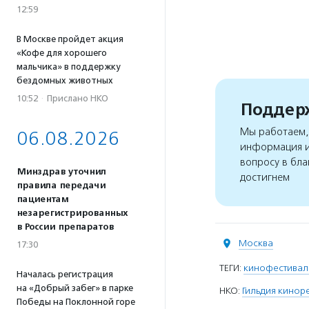
12:59
В Москве пройдет акция
«Кофе для хорошего
мальчика» в поддержку
бездомных животных
10:52
·
Прислано НКО
Поддерж
Мы работаем, 
06.08.2026
информация и
вопросу в бла
Минздрав уточнил
достигнем
правила передачи
пациентам
незарегистрированных
в России препаратов
Москва
17:30
ТЕГИ:
кинофестивал
Началась регистрация
на «Добрый забег» в парке
НКО:
Гильдия кинор
Победы на Поклонной горе