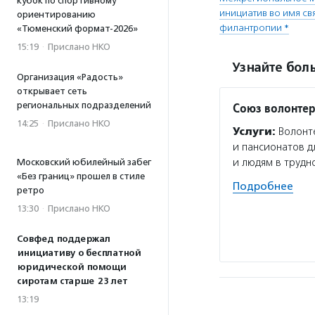
кубок по спортивному
инициатив во имя с
ориентированию
филантропии *
«Тюменский формат-2026»
15:19
·
Прислано НКО
Узнайте боль
Организация «Радость»
открывает сеть
региональных подразделений
Союз волонтер
14:25
·
Прислано НКО
Услуги:
Волонте
и пансионатов д
и людям в труд
Московский юбилейный забег
«Без границ» прошел в стиле
Подробнее
ретро
13:30
·
Прислано НКО
Совфед поддержал
инициативу о бесплатной
юридической помощи
сиротам старше 23 лет
13:19