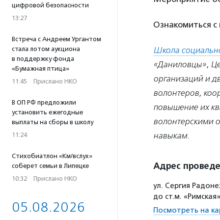
цифровой безопасности
13:27
Ознакомиться с
Встреча с Андреем Ургантом
стала лотом аукциона
Школа социально
в поддержку фонда
«Даниловцы», Це
«Бумажная птица»
организаций и д
11:45
·
Прислано НКО
волонтеров, коо
В ОП РФ предложили
повышение их кв
установить ежегодные
волонтерскими о
выплаты на сборы в школу
навыкам.
11:24
Стихобиатлон «Км/вслух»
Адрес провед
соберет семьи в Липецке
10:32
·
Прислано НКО
ул. Сергия Радоне
до ст.м. «Римская
05.08.2026
Посмотреть на ка