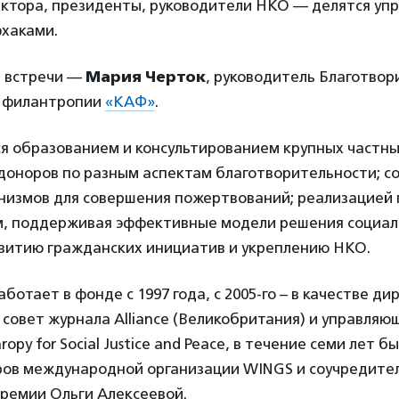
ктора, президенты, руководители НКО — делятся уп
фхаками.
й встречи —
Мария Черток
, руководитель Благотвор
я филантропии
«КАФ»
.
я образованием и консультированием крупных частны
доноров по разным аспектам благотворительности; с
низмов для совершения пожертвований; реализацией 
м, поддерживая эффективные модели решения социал
звитию гражданских инициатив и укреплению НКО.
ботает в фонде с 1997 года, с 2005-го – в качестве ди
совет журнала Alliance (Великобритания) и управляю
ropy for Social Justice and Peace, в течение семи лет 
ров международной организации WINGS и соучредите
ремии Ольги Алексеевой.