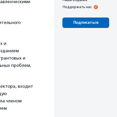
равленческими
Поддержать нас
ительного
Подписаться
х и
озданием
грантовых и
ьных проблем,
ректора, входит
щую
была членом
лем