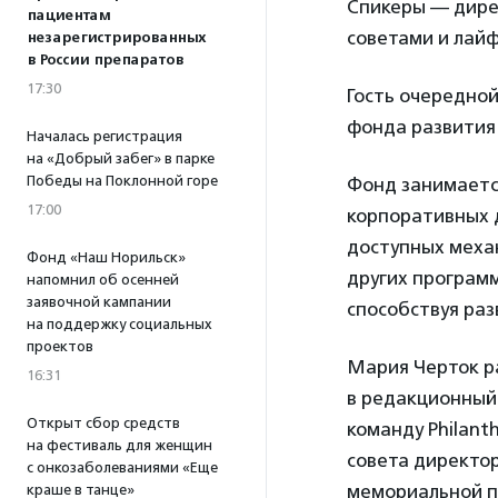
Спикеры — дире
пациентам
советами и лай
незарегистрированных
в России препаратов
17:30
Гость очередно
фонда развити
Началась регистрация
на «Добрый забег» в парке
Победы на Поклонной горе
Фонд занимаетс
17:00
корпоративных 
доступных меха
Фонд «Наш Норильск»
других програм
напомнил об осенней
заявочной кампании
способствуя ра
на поддержку социальных
проектов
Мария Черток ра
16:31
в редакционный 
Открыт сбор средств
команду Philanth
на фестиваль для женщин
совета директо
с онкозаболеваниями «Еще
мемориальной п
краше в танце»