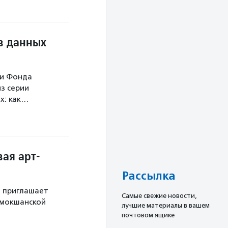
в данных
ми Фонда
з серии
х: как…
ая арт-
Рассылка
й приглашает
Cамые свежие новости,
 мокшанской
лучшие материалы в вашем
почтовом ящике