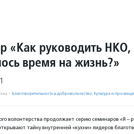
р «Как руководить НКО,
лось время на жизнь?»
1
ква
·
Благотвори­тель­ность и доброволь­чест­во
,
Культура и просвещ
ого волонтерства продолжает серию семинаров «Я – 
открывают тайну внутренней «кухни» лидеров благот