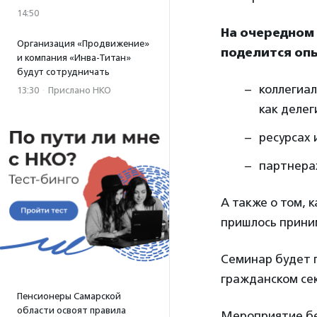
14:50
На очередном 
Организация «Продвижение»
поделится опы
и компания «Инва-Титан»
будут сотрудничать
коллегиал
13:30
·
Прислано НКО
как делег
ресурсах 
партнерах
А также о том,
пришлось приним
Семинар будет п
гражданском сек
Пенсионеры Самарской
области освоят правила
Мероприятие бе