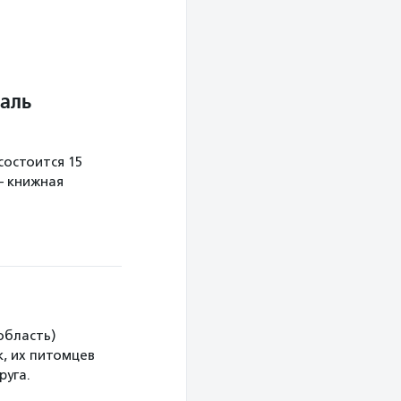
аль
остоится 15
— книжная
область)
, их питомцев
руга.