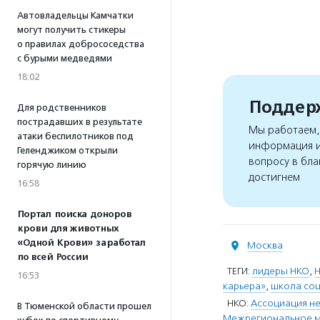
Автовладельцы Камчатки
могут получить стикеры
о правилах добрососедства
с бурыми медведями
18:02
Поддерж
Для родственников
пострадавших в результате
Мы работаем, 
атаки беспилотников под
информация и
Геленджиком открыли
вопросу в бла
горячую линию
достигнем
16:58
Портал поиска доноров
крови для животных
«Одной Крови» заработал
Москва
по всей России
ТЕГИ:
лидеры НКО
,
Н
16:53
карьера»
,
школа соц
НКО:
Ассоциация не
В Тюменской области прошел
Межрегиональное м