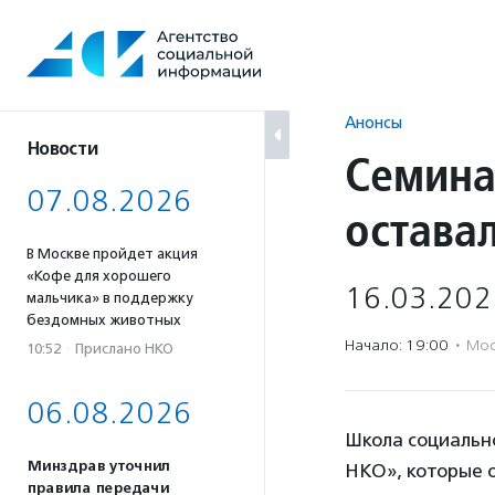
Перейти
к
содержанию
Анонсы
Новости
Семина
07.08.2026
остава
В Москве пройдет акция
«Кофе для хорошего
16.03.202
мальчика» в поддержку
бездомных животных
Начало: 19:00
·
Мос
10:52
·
Прислано НКО
06.08.2026
Школа социальн
Минздрав уточнил
НКО», которые 
правила передачи