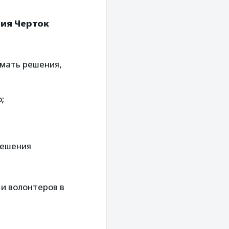
рия Черток
имать решения,
;
решения
 и волонтеров в