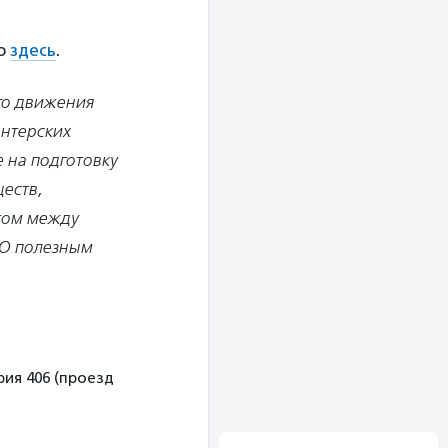
но
здесь
.
го движения
онтерских
 на подготовку
еств,
том между
КО полезным
рия 406 (проезд