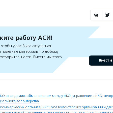
ите работу АСИ!
чтобы у вас была актуальная
 полезные материалы по любому
готворительности. Вместе мы этого
Внести
КО и пандемия
,
обмен опытом между НКО
,
управление в НКО
,
центр
иального волонтерства
коммерческих организаций "Союз волонтерских организаций и дв
олодежное общественное движение в поддержку православных 