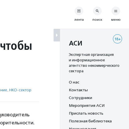
лента
поиск
меню
18+
 чтобы
АСИ
Экспертная организация
и информационное
агентство некоммерческого
сектора
О нас
ение
,
НКО-сектор
Контакты
Сотрудники
Мероприятия АСИ
Прислать новость
руководитель
Полезная библиотека
ворительности.
Наши издания