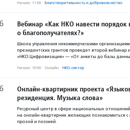
Начало: 11:00
·
Благотвори­тель­ность и доброволь­чест­во
6
Вебинар «Как НКО навести порядок 
о благополучателях?»
Школа управления некоммерческими организация
президентских грантов проведет второй вебинар и
«НКО.Цифровизация» — «От анкеты до базы данны
Начало: 10:00
·
Онлайн
·
НКО-сектор
6
Онлайн-квартирник проекта «Языков
резиденция. Музыка слова»
Ресурсный центр в сфере национальных отношени
на онлайн-квартирник желающих познакомиться с
прозой и поэзией.