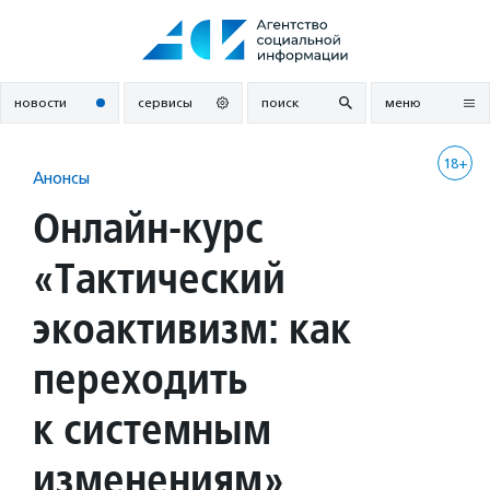
Перейти
к
содержанию
новости
сервисы
поиск
меню
18+
Анонсы
Онлайн-курс
«Тактический
экоактивизм: как
переходить
к системным
изменениям»