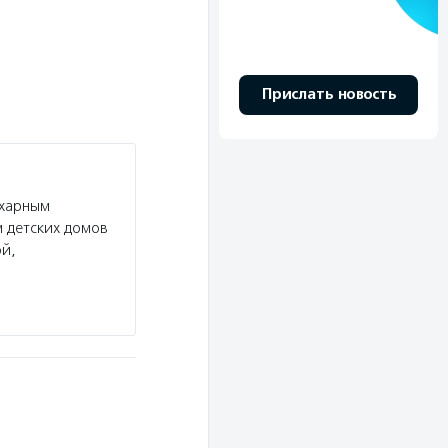
Прислать новость
ахарным
 детских домов
ой,