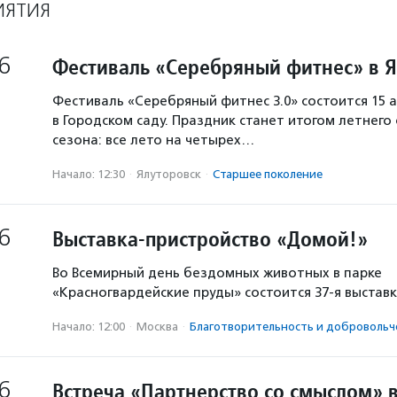
ИЯТИЯ
6
Фестиваль «Серебряный фитнес» в 
Фестиваль «Серебряный фитнес 3.0» состоится 15 а
в Городском саду. Праздник станет итогом летнего
сезона: все лето на четырех…
Начало: 12:30
·
Ялуторовск
·
Старшее поколение
6
Выставка-пристройство «Домой!»
Во Всемирный день бездомных животных в парке
«Красногвардейские пруды» состоится 37-я выстав
Начало: 12:00
·
Москва
·
Благотвори­тель­ность и доброволь­ч
6
Встреча «Партнерство со смыслом» 