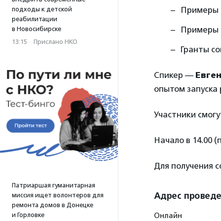
Примеры 
подходы к детской
реабилитации
Примеры 
в Новосибирске
13:15
·
Прислано НКО
Гранты с
Спикер —
Евге
опытом запуска 
Участники смогу
Начало в 14.00 (
Для получения 
Патриаршая гуманитарная
Адрес провед
миссия ищет волонтеров для
ремонта домов в Донецке
и Горловке
Онлайн