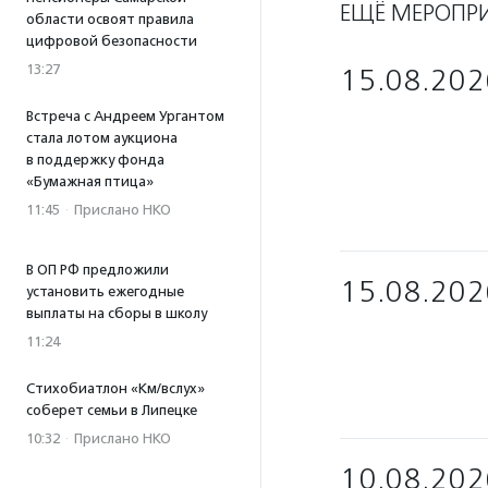
ЕЩЁ МЕРОПР
области освоят правила
цифровой безопасности
13:27
15.08.202
Встреча с Андреем Ургантом
стала лотом аукциона
в поддержку фонда
«Бумажная птица»
11:45
·
Прислано НКО
В ОП РФ предложили
15.08.202
установить ежегодные
выплаты на сборы в школу
11:24
Стихобиатлон «Км/вслух»
соберет семьи в Липецке
10:32
·
Прислано НКО
10.08.202