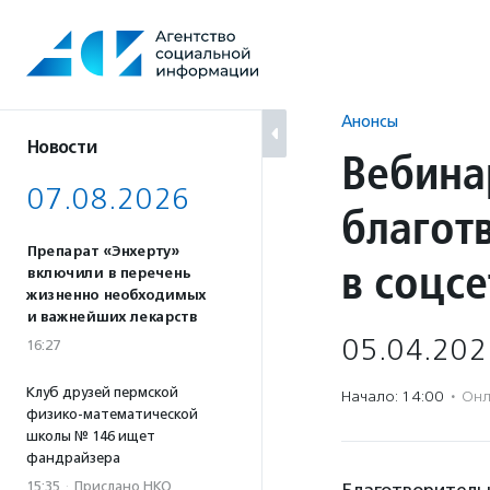
Перейти
к
содержанию
Анонсы
Новости
Вебина
07.08.2026
благот
Препарат «Энхерту»
в соцс
включили в перечень
жизненно необходимых
и важнейших лекарств
05.04.202
16:27
Клуб друзей пермской
Начало: 14:00
·
Онл
физико-математической
школы № 146 ищет
фандрайзера
15:35
·
Прислано НКО