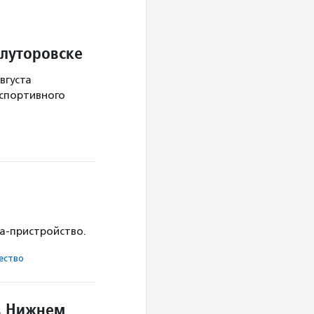
Ялуторовске
вгуста
 спортивного
ка-пристройство.
ест­во
в Нижнем