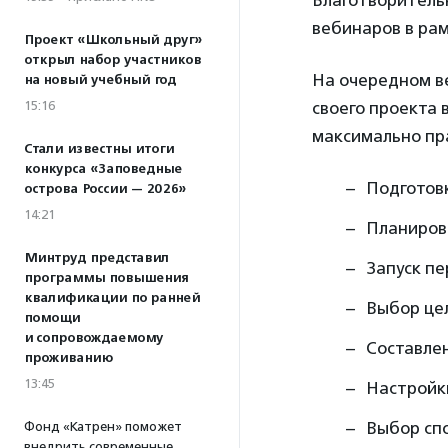
Благотворитель
вебинаров в рам
Проект «Школьный друг»
открыл набор участников
На очередном ве
на новый учебный год
15:16
своего проекта 
максимально пр
Стали известны итоги
конкурса «Заповедные
Подготовк
острова России — 2026»
14:21
Планиров
Минтруд представил
Запуск пе
программы повышения
квалификации по ранней
Выбор це
помощи
и сопровождаемому
Составлен
проживанию
13:45
Настройк
Выбор сп
Фонд «Катрен» поможет
внедрить современные