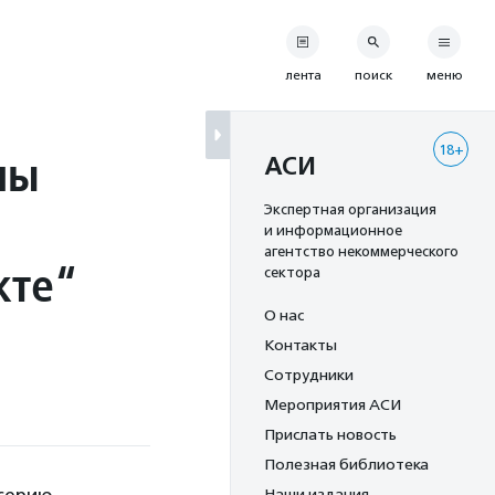
лента
поиск
меню
18+
мы
АСИ
Экспертная организация
и информационное
агентство некоммерческого
кте“
сектора
О нас
Контакты
Сотрудники
Мероприятия АСИ
Прислать новость
Полезная библиотека
Наши издания