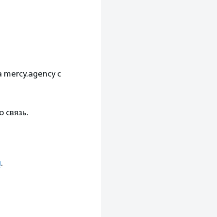
 mercy.agency с
 связь.
я
.