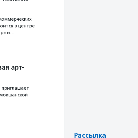
екоммерческих
оится в центре
тр» и…
ая арт-
й приглашает
 мокшанской
Рассылка