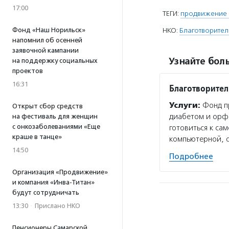
17:00
ТЕГИ:
продвижение 
Фонд «Наш Норильск»
НКО:
Благотворител
напомнил об осенней
заявочной кампании
Узнайте боль
на поддержку социальных
проектов
16:31
Благотворител
Услуги:
Фонд пр
Открыт сбор средств
диабетом и орф
на фестиваль для женщин
с онкозаболеваниями «Еще
готовиться к са
краше в танце»
компьютерной, 
14:50
Подробнее
Организация «Продвижение»
и компания «Инва-Титан»
будут сотрудничать
13:30
·
Прислано НКО
Пенсионеры Самарской