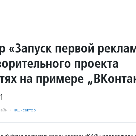
р «Запуск первой рекла
ворительного проекта
етях на примере „ВКонта
1
айн
·
НКО-сектор