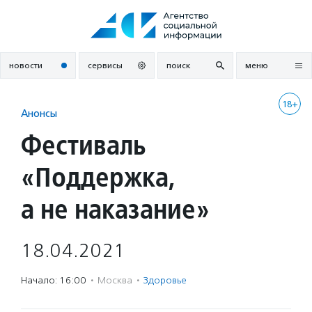
Перейти
к
содержанию
новости
сервисы
поиск
меню
18+
Анонсы
Фестиваль
«Поддержка,
а не наказание»
18.04.2021
Начало: 16:00
·
Москва
·
Здоровье