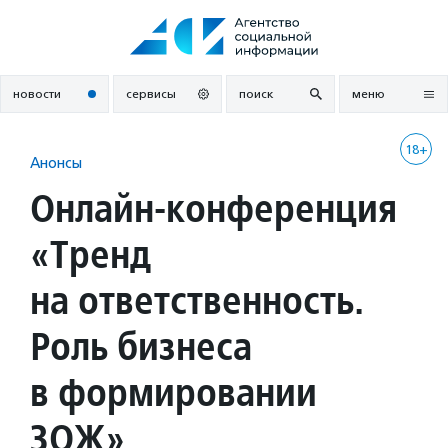
Перейти
к
содержанию
новости
сервисы
поиск
меню
18+
Анонсы
Онлайн-конференция
«Тренд
на ответственность.
Роль бизнеса
в формировании
ЗОЖ»