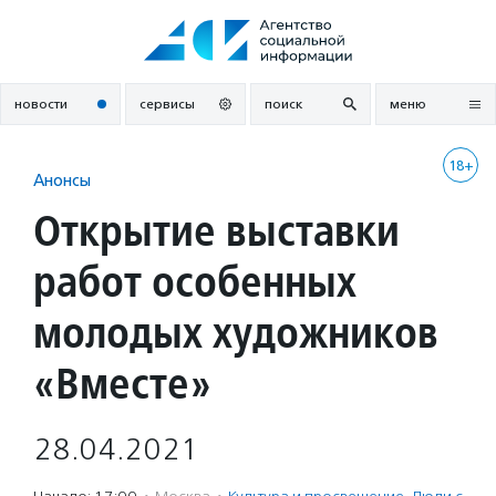
Перейти
к
содержанию
новости
сервисы
поиск
меню
18+
Анонсы
Открытие выставки
работ особенных
молодых художников
«Вместе»
28.04.2021