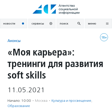
Перейти
к
содержанию
новости
сервисы
поиск
меню
18+
Анонсы
«Моя карьера»:
тренинги для развития
soft skills
11.05.2021
Начало: 10:00
·
Москва
·
Культура и просвещение
,
Образование