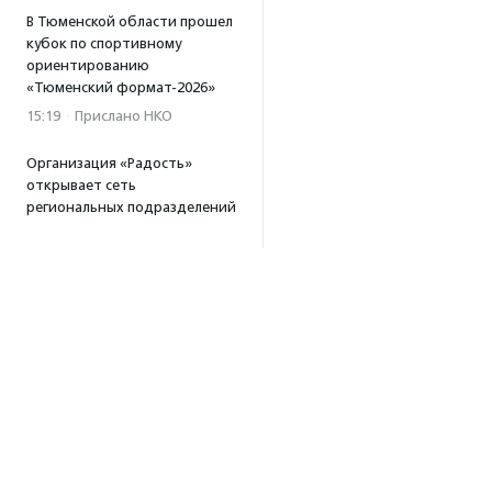
В Тюменской области прошел
кубок по спортивному
ориентированию
«Тюменский формат-2026»
15:19
·
Прислано НКО
Организация «Радость»
открывает сеть
региональных подразделений
14:25
·
Прислано НКО
Московский юбилейный забег
«Без границ» прошел в стиле
ретро
13:30
·
Прислано НКО
Совфед поддержал
инициативу о бесплатной
юридической помощи
сиротам старше 23 лет