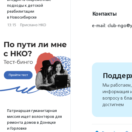
подходы к детской
реабилитации
Контакты
в Новосибирске
13:15
·
Прислано НКО
e-mail: club-ngo
Поддерж
Мы работаем, 
информация и
вопросу в бла
достигнем
Патриаршая гуманитарная
миссия ищет волонтеров для
ремонта домов в Донецке
и Горловке