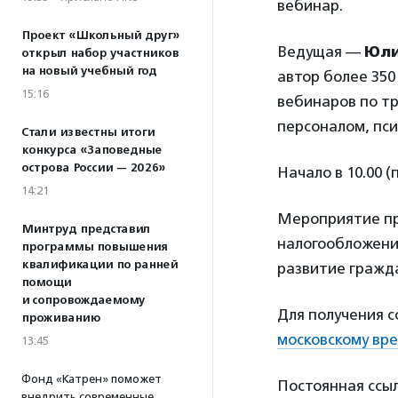
вебинар.
Проект «Школьный друг»
Ведущая —
Юли
открыл набор участников
на новый учебный год
автор более 350
15:16
вебинаров по тр
персоналом, пси
Стали известны итоги
конкурса «Заповедные
острова России — 2026»
Начало в 10.00 (
14:21
Мероприятие пр
Минтруд представил
налогообложение
программы повышения
квалификации по ранней
развитие гражд
помощи
и сопровождаемому
Для получения 
проживанию
московскому вре
13:45
Фонд «Катрен» поможет
Постоянная ссы
внедрить современные