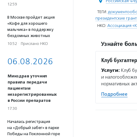
Российская Фе
12:59
ТЕГИ:
документообо
В Москве пройдет акция
президентские гран
«Кофе для хорошего
НКО:
Ассоциация «К
мальчика» в поддержку
бездомных животных
Узнайте боль
10:52
·
Прислано НКО
06.08.2026
Клуб бухгалте
Услуги:
Клуб бу
Минздрав уточнил
и налогообложен
правила передачи
нормативных акт
пациентам
Подробнее
незарегистрированных
в России препаратов
17:30
Началась регистрация
на «Добрый забег» в парке
Победы на Поклонной горе