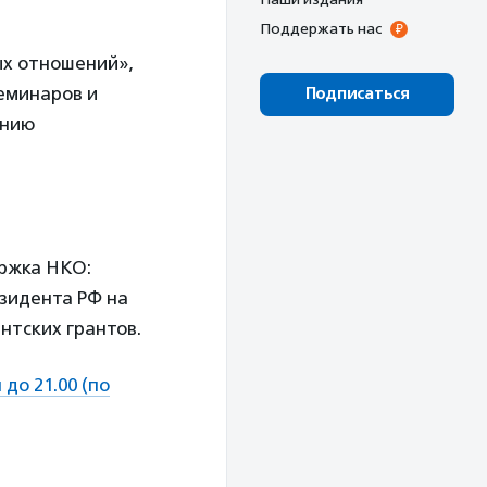
Поддержать нас
ых отношений»,
семинаров и
Подписаться
ению
ржка НКО:
езидента РФ на
нтских грантов.
до 21.00 (по