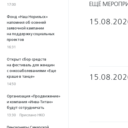
ЕЩЁ МЕРОПР
17:00
Фонд «Наш Норильск»
15.08.202
напомнил об осенней
заявочной кампании
на поддержку социальных
проектов
16:31
Открыт сбор средств
на фестиваль для женщин
с онкозаболеваниями «Еще
15.08.202
краше в танце»
14:50
Организация «Продвижение»
и компания «Инва-Титан»
будут сотрудничать
13:30
·
Прислано НКО
Пенсионеры Самарской