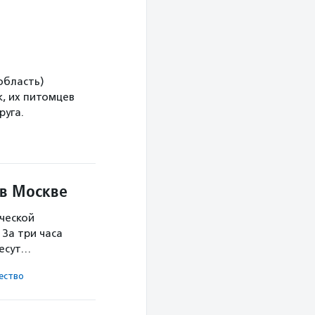
область)
, их питомцев
руга.
 в Москве
ческой
За три часа
несут…
ест­во