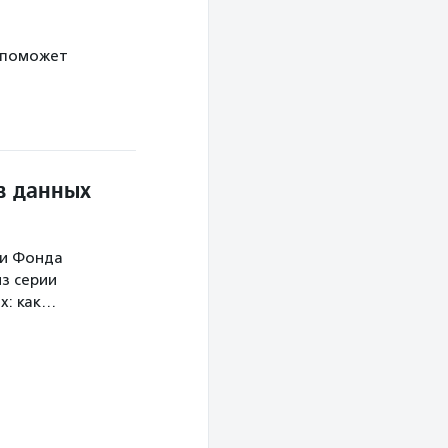
 поможет
в данных
ми Фонда
з серии
х: как…