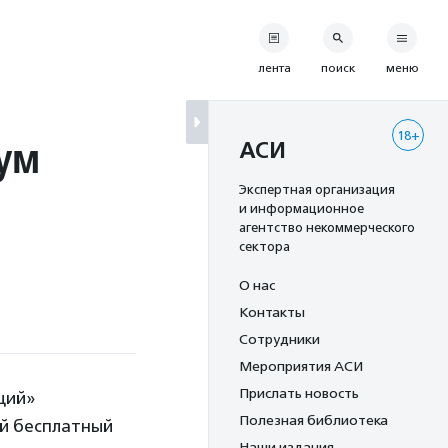
лента
поиск
меню
18+
ум
АСИ
Экспертная организация
и информационное
агентство некоммерческого
сектора
О нас
Контакты
Сотрудники
Мероприятия АСИ
Прислать новость
ций»
Полезная библиотека
-й бесплатный
Наши издания