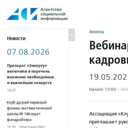
Перейти
к
содержанию
Анонсы
Новости
Вебина
07.08.2026
кадров
Препарат «Энхерту»
включили в перечень
19.05.202
жизненно необходимых
и важнейших лекарств
Начало: 10:00
·
Онл
16:27
Клуб друзей пермской
физико-математической
Ассоциация «Кл
школы № 146 ищет
фандрайзера
приглашает руко
15:35
·
Прислано НКО