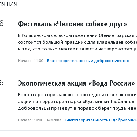
ИЯТИЯ
6
Фестиваль «Человек собаке друг»
В Ропшинском сельском поселении (Ленинградская 
состоится большой праздник для владельцев собак
и тех, кто только мечтает завести четвероногого д
Начало: 11:00
·
Благотвори­тель­ность и доброволь­чест­во
6
Экологическая акция «Вода России»
Волонтеров приглашают присоединиться к экологи
акции на территории парка «Кузьминки-Люблино». 
добровольцы приведут в порядок берег пруда и в
Начало: 10:00
·
Москва
·
Благотвори­тель­ность и доброволь­ч