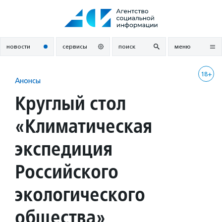
Перейти
к
содержанию
новости
сервисы
поиск
меню
18+
Анонсы
Круглый стол
«Климатическая
экспедиция
Российского
экологического
общества»