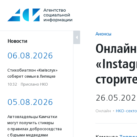
Перейти
к
содержанию
Анонсы
Новости
Онлайн
06.08.2026
«Insta
Стихобиатлон «Км/вслух»
сторит
соберет семьи в Липецке
10:32
·
Прислано НКО
26.05.202
05.08.2026
Онлайн
·
НКО-сект
Автовладельцы Камчатки
могут получить стикеры
о правилах добрососедства
с бурыми медведями