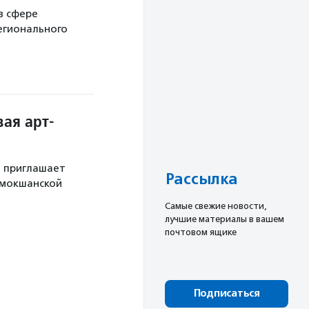
в сфере
егионального
ая арт-
й приглашает
Рассылка
 мокшанской
Cамые свежие новости,
лучшие материалы в вашем
почтовом ящике
Подписаться