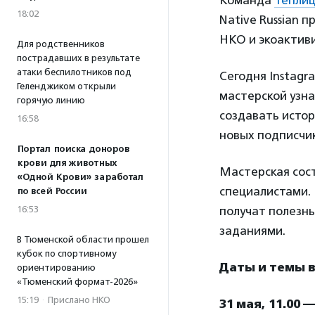
Команда
Теплиц
18:02
Native Russian 
НКО и экоактиви
Для родственников
пострадавших в результате
атаки беспилотников под
Сегодня Instagr
Геленджиком открыли
мастерской узна
горячую линию
создавать истор
16:58
новых подписчик
Портал поиска доноров
крови для животных
Мастерская сост
«Одной Крови» заработал
специалистами. 
по всей России
16:53
получат полезн
заданиями.
В Тюменской области прошел
кубок по спортивному
Даты и темы 
ориентированию
«Тюменский формат-2026»
15:19
·
Прислано НКО
31 мая, 11.00