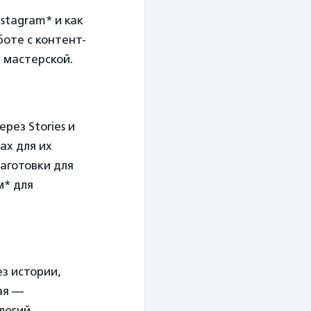
stagram* и как
боте с контент-
 мастерской.
рез Stories и
ах для их
аготовки для
м* для
ез истории,
ая —
логий.