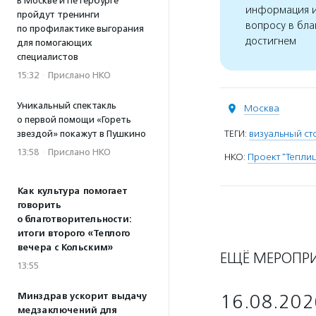
В Москве и Петербурге
информация и
пройдут тренинги
вопросу в бла
по профилактике выгорания
достигнем
для помогающих
специалистов
15:32
·
Прислано НКО
Уникальный спектакль
Москва
о первой помощи «Гореть
ТЕГИ:
визуальный ст
звездой» покажут в Пушкино
13:58
·
Прислано НКО
НКО:
Проект "Тепли
Как культура помогает
говорить
о благотворительности:
итоги второго «Теплого
вечера с Кольским»
ЕЩЁ МЕРОПР
13:55
Минздрав ускорит выдачу
16.08.202
медзаключений для