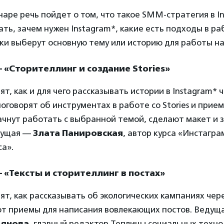
аре речь пойдет о том, что такое SMM-стратегия в In
ть, зачем нужен Instagram*, какие есть подходы в ра
ки выберут основную тему или историю для работы на
— «Сторителлинг и создание Stories»
т, как и для чего рассказывать истории в Instagram* че
поговорят об инструментах в работе со Stories и прием
чнут работать с выбранной темой, сделают макет и з
дущая —
Злата Панировская
, автор курса «Инстагра
а».
— «Тексты и сторителлинг в постах»
ят, как рассказывать об экологических кампаниях чер
ют приемы для написания вовлекающих постов. Ведущ
ьянова
, главный редактор Теплицы социальных техно