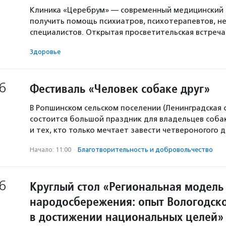
Клиника «Церебрум» — современный медицинский 
получить помощь психиатров, психотерапевтов, не
специалистов. Открытая просветительская встреч
Здоровье
6
Фестиваль «Человек собаке друг»
В Ропшинском сельском поселении (Ленинградская 
состоится большой праздник для владельцев собак
и тех, кто только мечтает завести четвероногого д
Начало: 11:00
·
Благотвори­тель­ность и доброволь­чест­во
6
Круглый стол «Региональная модель
народосбережения: опыт Вологодско
в достижении национальных целей»