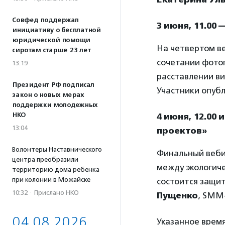
Совфед поддержал
3 июня, 11.00
инициативу о бесплатной
юридической помощи
На четвертом в
сиротам старше 23 лет
сочетании фотог
13:19
расставлении ви
Президент РФ подписал
Участники опубл
закон о новых мерах
поддержки молодежных
НКО
4 июня, 12.00
13:04
проектов»
Волонтеры Наставнического
Финальный веби
центра преобразили
между экологиче
территорию дома ребенка
при колонии в Можайске
состоится защит
10:32
·
Прислано НКО
Пущенко
, SMM
04.08.2026
Указанное время