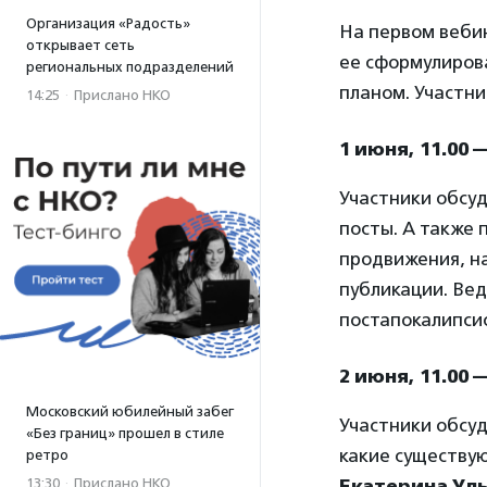
Организация «Радость»
На первом вебин
открывает сеть
ее сформулирова
региональных подразделений
планом. Участни
14:25
·
Прислано НКО
1 июня, 11.00 
Участники обсудя
посты. А также 
продвижения, на
публикации. Ве
постапокалипсис
2 июня, 11.00 
Московский юбилейный забег
Участники обсуд
«Без границ» прошел в стиле
какие существу
ретро
13:30
·
Прислано НКО
Екатерина Ул