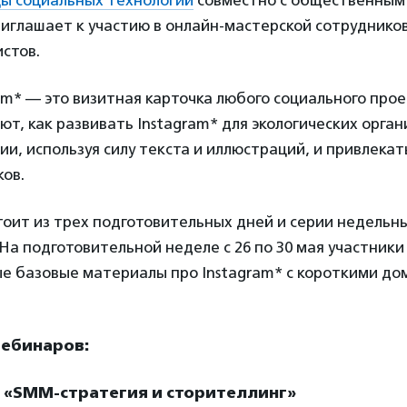
ы социальных технологий
совместно с общественным
приглашает к участию в онлайн-мастерской сотруднико
стов.
am* — это визитная карточка любого социального прое
ют, как развивать Instagram* для экологических орган
ии, используя силу текста и иллюстраций, и привлека
ов.
оит из трех подготовительных дней и серии недельн
На подготовительной неделе с 26 по 30 мая участники
ые базовые материалы про Instagram* с короткими д
вебинаров:
 — «SMM-стратегия и сторителлинг»