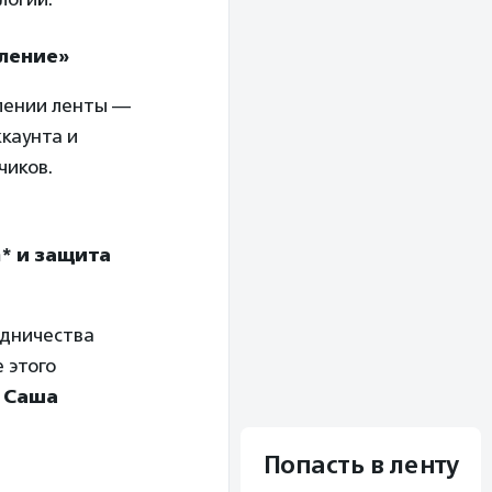
мление»
лении ленты —
ккаунта и
чиков.
m* и защита
удничества
 этого
—
Саша
Попасть в ленту