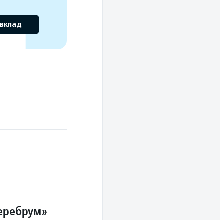
 вклад
Церебрум»