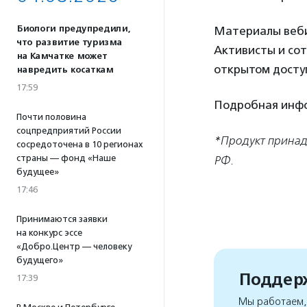
Биологи предупредили,
Материалы веби
что развитие туризма
Активисты и сот
на Камчатке может
открытом досту
навредить косаткам
17:59
Подробная инф
Почти половина
соцпредприятий России
*Продукт принад
сосредоточена в 10 регионах
страны — фонд «Наше
РФ.
будущее»
17:46
Принимаются заявки
на конкурс эссе
«Добро.Центр — человеку
будущего»
Поддерж
17:39
Мы работаем, 