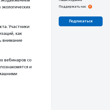
 экодвижением
в экологических
Поддержать нас
Подписаться
кта. Участники
изаций, как
ть внимание
ых вебинаров со
 познакомятся и
омашними