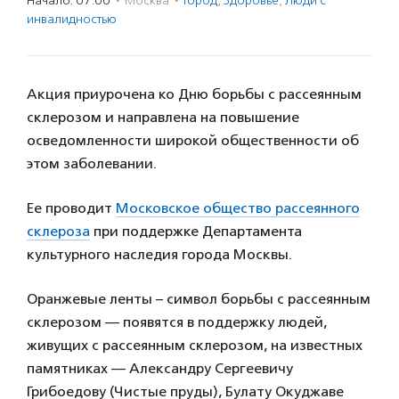
Начало: 07:00
·
Москва
·
Город
,
Здоровье
,
Люди с
инвалидностью
Акция приурочена ко Дню борьбы с рассеянным
склерозом и направлена на повышение
осведомленности широкой общественности об
этом заболевании.
Ее проводит
Московское общество рассеянного
склероза
при поддержке Департамента
культурного наследия города Москвы.
Оранжевые ленты – символ борьбы с рассеянным
склерозом — появятся в поддержку людей,
живущих с рассеянным склерозом, на известных
памятниках — Александру Сергеевичу
Грибоедову (Чистые пруды), Булату Окуджаве