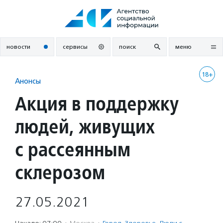
Перейти
к
содержанию
новости
сервисы
поиск
меню
18+
Анонсы
Акция в поддержку
людей, живущих
с рассеянным
склерозом
27.05.2021