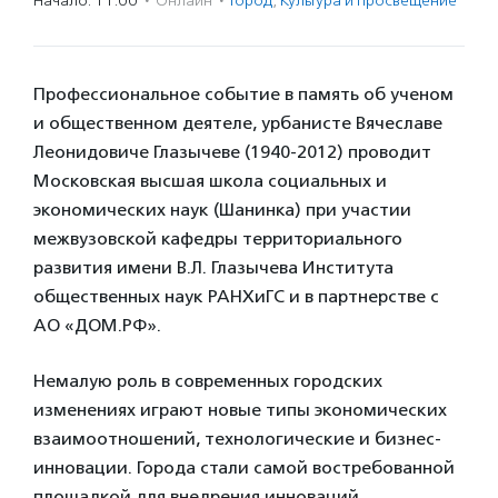
Начало: 11:00
·
Онлайн
·
Город
,
Культура и просвещение
Профессиональное событие в память об ученом
и общественном деятеле, урбанисте Вячеславе
Леонидовиче Глазычеве (1940-2012) проводит
Московская высшая школа социальных и
экономических наук (Шанинка) при участии
межвузовской кафедры территориального
развития имени В.Л. Глазычева Института
общественных наук РАНХиГС и в партнерстве с
АО «ДОМ.РФ».
Немалую роль в современных городских
изменениях играют новые типы экономических
взаимоотношений, технологические и бизнес-
инновации. Города стали самой востребованной
площадкой для внедрения инноваций.