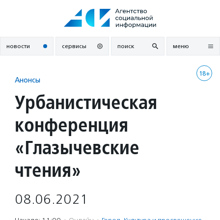
Перейти
к
содержанию
новости
сервисы
поиск
меню
18+
Анонсы
Урбанистическая
конференция
«Глазычевские
чтения»
08.06.2021