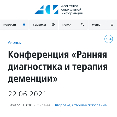
Перейти
к
содержанию
новости
сервисы
поиск
меню
18+
Анонсы
Конференция «Ранняя
диагностика и терапия
деменции»
22.06.2021
Начало: 10:00
·
Онлайн
·
Здоровье
,
Старшее поколение