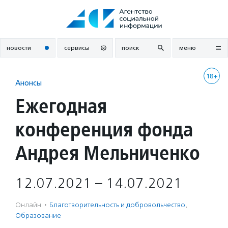
Перейти
к
содержанию
новости
сервисы
поиск
меню
18+
Анонсы
Ежегодная
конференция фонда
Андрея Мельниченко
12.07.2021 – 14.07.2021
Онлайн
·
Благотвори­тель­ность и доброволь­чест­во
,
Образование