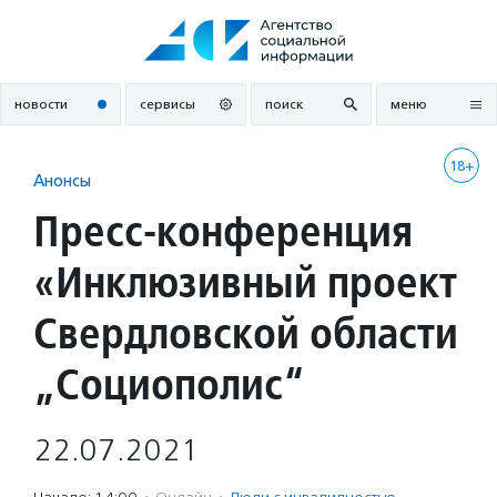
Перейти
к
содержанию
новости
сервисы
поиск
меню
18+
Анонсы
Пресс-конференция
«Инклюзивный проект
Свердловской области
„Социополис“
22.07.2021