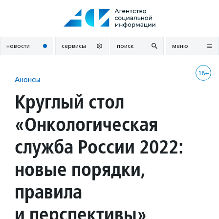
Перейти
к
содержанию
новости
сервисы
поиск
меню
18+
Анонсы
Круглый стол
«Онкологическая
служба России 2022:
новые порядки,
правила
и перспективы»