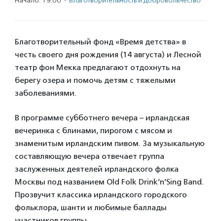
Начало: 19:00
·
Благотвори­тель­ность и доброволь­чест­во
Благотворительный фонд «Время детства» в
честь своего дня рождения (14 августа) и Лесной
театр фон Мекка предлагают отдохнуть на
берегу озера и помочь детям с тяжелыми
заболеваниями.
В программе субботнего вечера – ирландская
вечеринка с блинами, пирогом с мясом и
знаменитым ирландским пивом. За музыкальную
составляющую вечера отвечает группа
заслуженных деятелей ирландского фолка
Москвы под названием Old Folk Drink’n’Sing Band.
Прозвучит классика ирландского городского
фольклора, шанти и любимые баллады
участников группы.