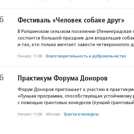
6
Фестиваль «Человек собаке друг»
В Ропшинском сельском поселении (Ленинградская 
состоится большой праздник для владельцев собак
и тех, кто только мечтает завести четвероногого д
Начало: 11:00
·
Благотвори­тель­ность и доброволь­чест­во
6
Практикум Форума Доноров
Форум Доноров приглашает к участию в практикум
«Лучшая программа, способствующая устойчивому
с помощью грантовых конкурсов (лучший грантовый 
Начало: 11:00
·
Москва
·
Гранты и конкурсы