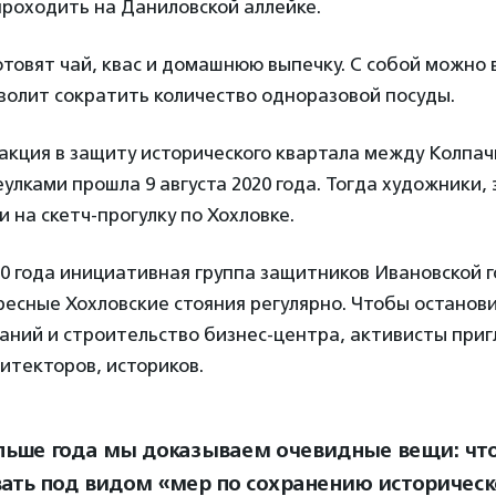
проходить на Даниловской аллейке.
отовят чай, квас и домашнюю выпечку. С собой можно 
зволит сократить количество одноразовой посуды.
акция в защиту исторического квартала между Колпа
улками прошла 9 августа 2020 года. Тогда художники, 
 на скетч-прогулку по Хохловке.
20 года инициативная группа защитников Ивановской г
есные Хохловские стояния регулярно. Чтобы останов
аний и строительство бизнес-центра, активисты при
итекторов, историков.
льше года мы доказываем очевидные вещи: что
вать под видом «мер по сохранению историческ