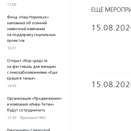
17:00
ЕЩЁ МЕРОПР
Фонд «Наш Норильск»
напомнил об осенней
15.08.202
заявочной кампании
на поддержку социальных
проектов
16:31
Открыт сбор средств
на фестиваль для женщин
с онкозаболеваниями «Еще
краше в танце»
15.08.202
14:50
Организация «Продвижение»
и компания «Инва-Титан»
будут сотрудничать
13:30
·
Прислано НКО
Пенсионеры Самарской