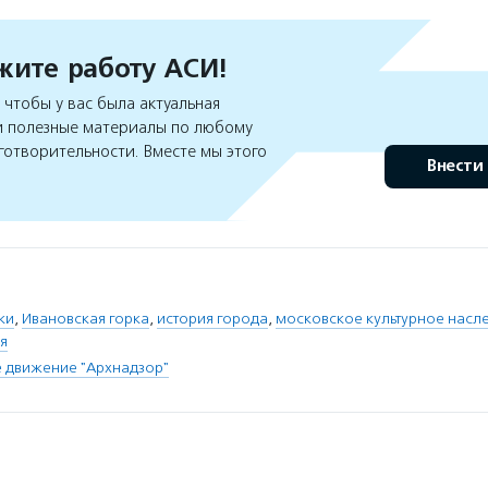
ите работу АСИ!
чтобы у вас была актуальная
 полезные материалы по любому
готворительности. Вместе мы этого
Внести
ки
,
Ивановская горка
,
история города
,
московское культурное насл
я
 движение "Архнадзор"