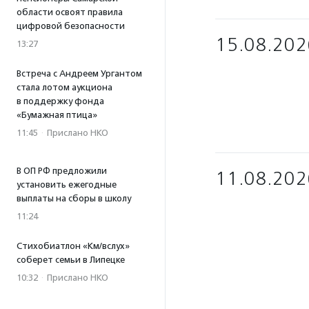
области освоят правила
цифровой безопасности
15.08.202
13:27
Встреча с Андреем Ургантом
стала лотом аукциона
в поддержку фонда
«Бумажная птица»
11:45
·
Прислано НКО
В ОП РФ предложили
11.08.202
установить ежегодные
выплаты на сборы в школу
11:24
Стихобиатлон «Км/вслух»
соберет семьи в Липецке
10:32
·
Прислано НКО