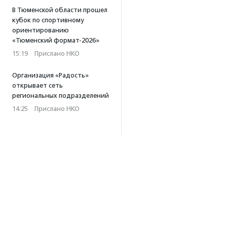
В Тюменской области прошел
кубок по спортивному
ориентированию
«Тюменский формат-2026»
15:19
·
Прислано НКО
Организация «Радость»
открывает сеть
региональных подразделений
14:25
·
Прислано НКО
Московский юбилейный забег
«Без границ» прошел в стиле
ретро
13:30
·
Прислано НКО
Совфед поддержал
инициативу о бесплатной
юридической помощи
сиротам старше 23 лет