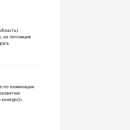
область)
, их питомцев
руга.
е по номинации
 развитию
конкурс)».