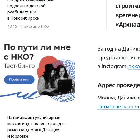
строите
подходы к детской
реабилитации
«регене
в Новосибирске
«Архнад
13:15
·
Прислано НКО
За год на Данил
представления 
в Instagram-
акк
Адрес провед
Москва, Даниловс
Посмотреть на ка
Патриаршая гуманитарная
миссия ищет волонтеров для
ремонта домов в Донецке
и Горловке