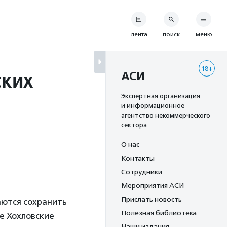
лента
поиск
меню
18+
ских
АСИ
Экспертная организация
и информационное
агентство некоммерческого
сектора
О нас
Контакты
Сотрудники
Мероприятия АСИ
Прислать новость
аются сохранить
Полезная библиотека
ые Хохловские
Наши издания