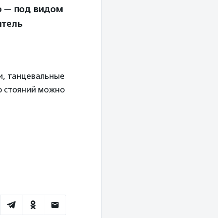
о — под видом
итель
ии, танцевальные
о стояний можно