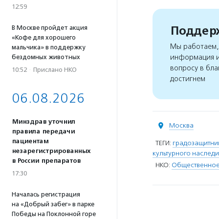
12:59
Поддерж
В Москве пройдет акция
«Кофе для хорошего
Мы работаем, 
мальчика» в поддержку
информация и
бездомных животных
вопросу в бла
10:52
·
Прислано НКО
достигнем
06.08.2026
Минздрав уточнил
Москва
правила передачи
пациентам
ТЕГИ:
градозащитни
незарегистрированных
культурного наследи
в России препаратов
НКО:
Общественное
17:30
Началась регистрация
на «Добрый забег» в парке
Победы на Поклонной горе