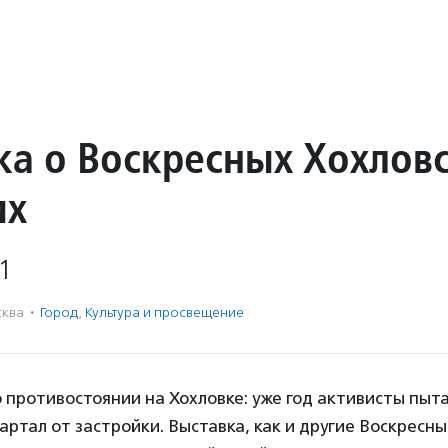
ка о Воскресных Хохлов
ях
1
ква
·
Город
,
Культура и просвещение
 противостоянии на Хохловке: уже год активисты пыт
артал от застройки. Выставка, как и другие Воскресн