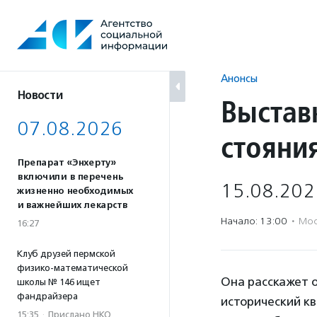
Перейти
к
содержанию
Анонсы
Новости
Выстав
07.08.2026
стояни
Препарат «Энхерту»
включили в перечень
15.08.202
жизненно необходимых
и важнейших лекарств
Начало: 13:00
·
Мос
16:27
Клуб друзей пермской
физико-математической
Она расскажет о
школы № 146 ищет
фандрайзера
исторический кв
15:35
·
Прислано НКО