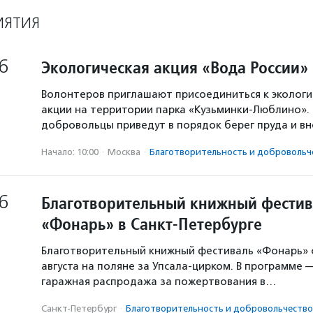
ИЯТИЯ
6
Экологическая акция «Вода России»
Волонтеров приглашают присоединиться к экологи
акции на территории парка «Кузьминки-Люблино». 
добровольцы приведут в порядок берег пруда и в
Начало: 10:00
·
Москва
·
Благотвори­тель­ность и доброволь­ч
6
Благотворительный книжный фестив
«Фонарь» в Санкт-Петербурге
Благотворительный книжный фестиваль «Фонарь» с
августа на поляне за Упсала-цирком. В программе 
гаражная распродажа за пожертвования в…
Санкт-Петербург
·
Благотвори­тель­ность и доброволь­чест­во