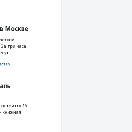
 в Москве
ческой
За три часа
несут…
ест­во
аль
остоится 15
— книжная