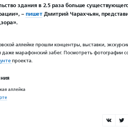
льство здания в 2.5 раза больше существующег
рации», –
пишет
Дмитрий Чарахчьян, представ
зора».
овской аллейке прошли концентры, выставки, экскурс
и даже марафонский забег. Посмотреть фотографии с
аунте
проекта.
ения
кая аллейка
рте