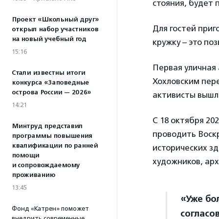
стояния, будет 
Проект «Школьный друг»
Для гостей приг
открыл набор участников
на новый учебный год
кружку – это по
15:16
Первая уличная 
Стали известны итоги
Хохловским пере
конкурса «Заповедные
острова России — 2026»
активисты вышли
14:21
С 18 октября 20
Минтруд представил
проводить Воскр
программы повышения
квалификации по ранней
исторических зд
помощи
художников, арх
и сопровождаемому
проживанию
13:45
«Уже бо
Фонд «Катрен» поможет
согласо
внедрить современные