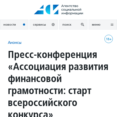
Перейти
к
содержанию
новости
сервисы
поиск
меню
18+
Анонсы
Пресс-конференция
«Ассоциация развития
финансовой
грамотности: старт
всероссийского
конкурса»