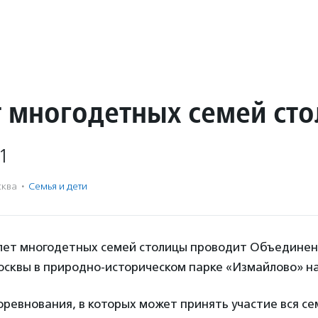
т многодетных семей ст
1
ква
·
Семья и дети
лет многодетных семей столицы проводит Объедине
осквы в природно-историческом парке «Измайлово» на
оревнования, в которых может принять участие вся се