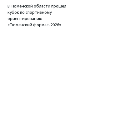
В Тюменской области прошел
кубок по спортивному
ориентированию
«Тюменский формат-2026»
15:19
·
Прислано НКО
Организация «Радость»
открывает сеть
региональных подразделений
14:25
·
Прислано НКО
Московский юбилейный забег
«Без границ» прошел в стиле
ретро
13:30
·
Прислано НКО
Совфед поддержал
инициативу о бесплатной
юридической помощи
Об агентстве
сиротам старше 23 лет