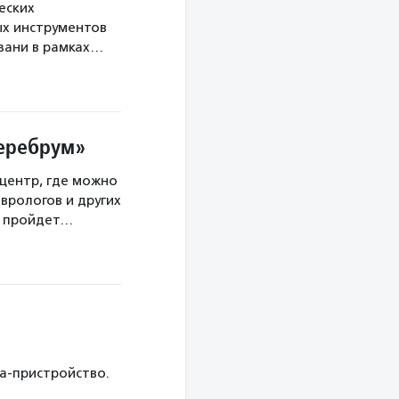
еских
х инструментов
язани в рамках…
Церебрум»
центр, где можно
врологов и других
а пройдет…
ка-пристройство.