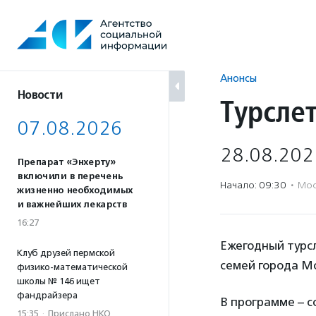
Перейти
к
содержанию
Анонсы
Новости
Турсле
07.08.2026
28.08.202
Препарат «Энхерту»
включили в перечень
Начало: 09:30
·
Мос
жизненно необходимых
и важнейших лекарств
16:27
Ежегодный турс
Клуб друзей пермской
семей города М
физико-математической
школы № 146 ищет
фандрайзера
В программе – с
15:35
·
Прислано НКО