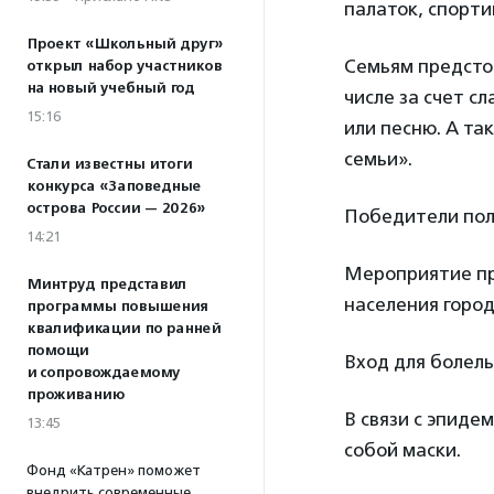
палаток, спорти
Проект «Школьный друг»
Семьям предсто
открыл набор участников
на новый учебный год
числе за счет с
15:16
или песню. А та
семьи».
Стали известны итоги
конкурса «Заповедные
острова России — 2026»
Победители пол
14:21
Мероприятие пр
Минтруд представил
населения горо
программы повышения
квалификации по ранней
помощи
Вход для болель
и сопровождаемому
проживанию
В связи с эпиде
13:45
собой маски.
Фонд «Катрен» поможет
внедрить современные