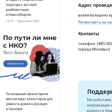
Адрес провед
подходы к детской
реабилитации
в Новосибирске
аллея Большого к
13:15
·
Прислано НКО
Посмотреть на ка
Контакты
телефон: (495) 65
города Москвы»)
Поддерж
Патриаршая гуманитарная
миссия ищет волонтеров для
Мы работаем, 
ремонта домов в Донецке
информация и
и Горловке
вопросу в бла