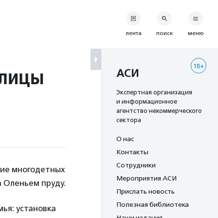
лента
поиск
меню
18+
олицы
АСИ
Экспертная организация
и информационное
агентство некоммерческого
сектора
О нас
Контакты
Сотрудники
ние многодетных
Мероприятия АСИ
 Оленьем пруду.
Прислать новость
Полезная библиотека
мья: установка
Наши издания