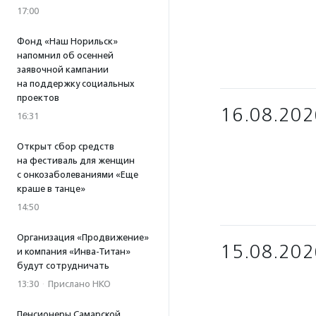
17:00
Фонд «Наш Норильск»
напомнил об осенней
заявочной кампании
на поддержку социальных
проектов
16.08.202
16:31
Открыт сбор средств
на фестиваль для женщин
с онкозаболеваниями «Еще
краше в танце»
14:50
Организация «Продвижение»
15.08.202
и компания «Инва-Титан»
будут сотрудничать
13:30
·
Прислано НКО
Пенсионеры Самарской