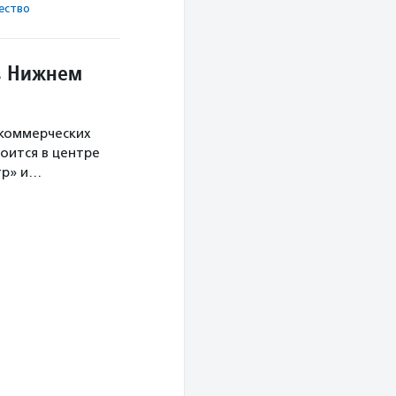
ест­во
в Нижнем
екоммерческих
оится в центре
тр» и…