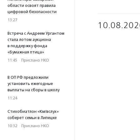
области освоят правила
цифровой безопасности
13:27
10.08.202
Встреча с Андреем Ургантом
стала лотом аукциона
в поддержку фонда
«Бумажная птица»
11:45
·
Прислано НКО
В ОП РФ предложили
установить ежегодные
выплаты на сборы в школу
11:24
Стихобиатлон «Км/вслух»
соберет семьи в Липецке
10:32
·
Прислано НКО