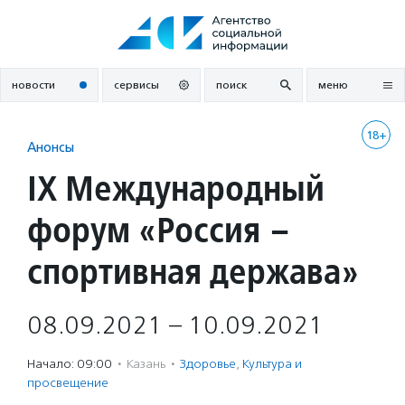
Перейти
к
содержанию
новости
сервисы
поиск
меню
18+
Анонсы
IX Международный
форум «Россия –
спортивная держава»
08.09.2021 – 10.09.2021
Начало: 09:00
·
Казань
·
Здоровье
,
Культура и
просвещение