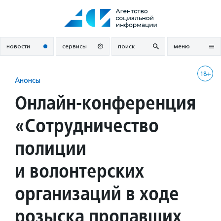
Перейти
к
содержанию
новости
сервисы
поиск
меню
18+
Анонсы
Онлайн-конференция
«Сотрудничество
полиции
и волонтерских
организаций в ходе
розыска пропавших