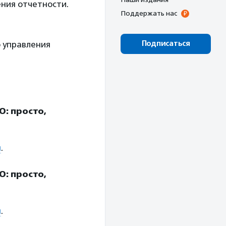
ния отчетности.
Поддержать нас
Подписаться
о управления
О: просто,
я
.
О: просто,
я
.