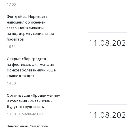
17:00
Фонд «Наш Норильск»
напомнил об осенней
заявочной кампании
на поддержку социальных
проектов
11.08.202
16:31
Открыт сбор средств
на фестиваль для женщин
с онкозаболеваниями «Еще
краше в танце»
14:50
Организация «Продвижение»
и компания «Инва-Титан»
будут сотрудничать
11.08.202
13:30
·
Прислано НКО
Пенсионеры Самарской