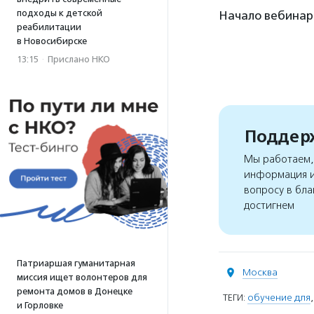
подходы к детской
Начало вебинаро
реабилитации
в Новосибирске
13:15
·
Прислано НКО
Поддерж
Мы работаем, 
информация и
вопросу в бла
достигнем
Патриаршая гуманитарная
Москва
миссия ищет волонтеров для
ремонта домов в Донецке
ТЕГИ:
обучение для
и Горловке