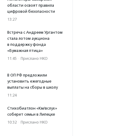
области освоят правила
цифровой безопасности
13:27
Встреча с Андреем Ургантом
стала лотом аукциона
в поддержку фонда
«Бумажная птица»
11:45
·
Прислано НКО
В ОП РФ предложили
установить ежегодные
выплаты на сборы в школу
11:24
Стихобиатлон «Км/вслух»
соберет семьи в Липецке
10:32
·
Прислано НКО