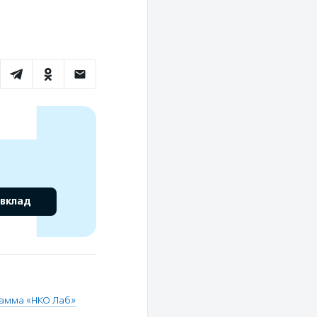
 вклад
амма «НКО Лаб»