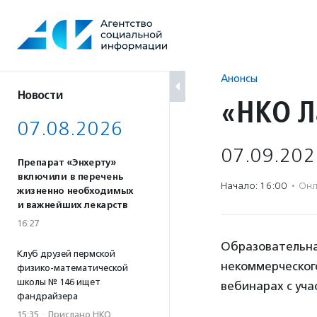
Перейти
к
содержанию
Анонсы
Новости
«НКО Л
07.08.2026
07.09.202
Препарат «Энхерту»
включили в перечень
Начало: 16:00
·
Онл
жизненно необходимых
и важнейших лекарств
16:27
Образовательна
Клуб друзей пермской
некоммерческог
физико-математической
школы № 146 ищет
вебинарах с уча
фандрайзера
15:35
·
Прислано НКО