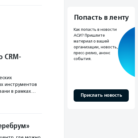
Попасть в ленту
Как попасть в новости
АСИ? Пришлите
материал о вашей
организации, новость,
пресс-релиз, анонс
о CRM-
события.
еских
х инструментов
язани в рамках…
Прислать новость
Церебрум»
центр, где можно