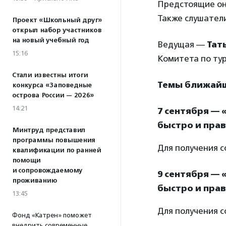
Предстоящие он
Также слушатели
Проект «Школьный друг»
открыл набор участников
на новый учебный год
Ведущая —
Тат
15:16
Комитета по ту
Стали известны итоги
Темы ближайш
конкурса «Заповедные
острова России — 2026»
14:21
7 сентября — 
быстро и прав
Минтруд представил
программы повышения
Для получения 
квалификации по ранней
помощи
и сопровождаемому
9 сентября — 
проживанию
быстро и прав
13:45
Для получения 
Фонд «Катрен» поможет
внедрить современные