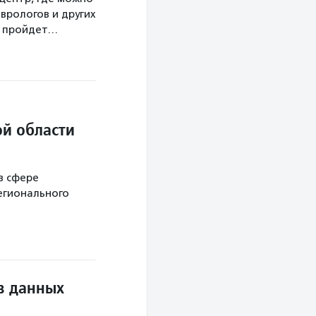
врологов и других
а пройдет…
й области
в сфере
егионального
в данных