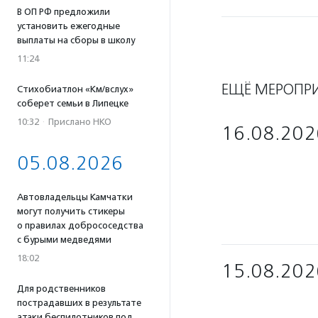
В ОП РФ предложили
установить ежегодные
выплаты на сборы в школу
11:24
ЕЩЁ МЕРОПР
Стихобиатлон «Км/вслух»
соберет семьи в Липецке
10:32
·
Прислано НКО
16.08.202
05.08.2026
Автовладельцы Камчатки
могут получить стикеры
о правилах добрососедства
с бурыми медведями
18:02
15.08.202
Для родственников
пострадавших в результате
атаки беспилотников под