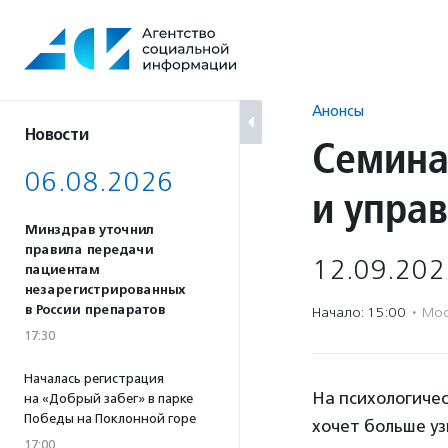
Перейти
к
содержанию
Анонсы
Новости
Семина
06.08.2026
и упра
Минздрав уточнил
правила передачи
12.09.202
пациентам
незарегистрированных
в России препаратов
Начало: 15:00
·
Мос
17:30
Началась регистрация
На психологичес
на «Добрый забег» в парке
Победы на Поклонной горе
хочет больше уз
17:00