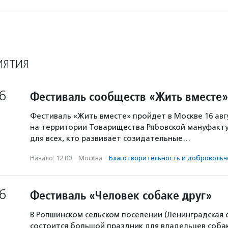
ИЯТИЯ
6
Фестиваль сообществ «Жить вместе»
Фестиваль «Жить вместе» пройдет в Москве 16 авг
на территории Товарищества Рябовской мануфакту
для всех, кто развивает созидательные…
Начало: 12:00
·
Москва
·
Благотвори­тель­ность и доброволь­ч
6
Фестиваль «Человек собаке друг»
В Ропшинском сельском поселении (Ленинградская 
состоится большой праздник для владельцев собак