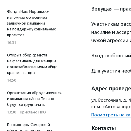
Ведущая — пра
Фонд «Наш Норильск»
напомнил об осенней
заявочной кампании
Участникам расс
на поддержку социальных
насилие и ассер
проектов
чужой агрессии 
16:31
Вход свободный
Открыт сбор средств
на фестиваль для женщин
с онкозаболеваниями «Еще
Для участия не
краше в танце»
14:50
Адрес провед
Организация «Продвижение»
и компания «Инва-Титан»
ул. Восточная, д.
будут сотрудничать
ст.м. «Автозаводс
13:30
·
Прислано НКО
Посмотреть на ка
Пенсионеры Самарской
Контакты
области освоят правила