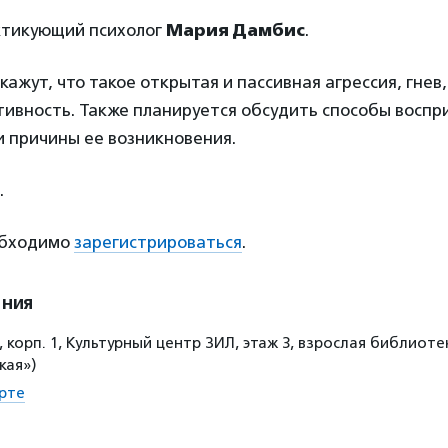
ктикующий психолог
Мария Дамбис
.
кажут, что такое открытая и пассивная агрессия, гне
тивность. Также планируется обсудить способы воспр
и причины ее возникновения.
.
обходимо
зарегистрироваться
.
ения
 4, корп. 1, Культурный центр ЗИЛ, этаж 3, взрослая библиот
кая»)
рте