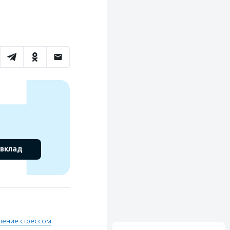
 вклад
ление стрессом