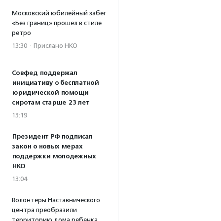
Московский юбилейный забег
«Без границ» прошел в стиле
ретро
13:30
·
Прислано НКО
Совфед поддержал
инициативу о бесплатной
юридической помощи
сиротам старше 23 лет
13:19
Президент РФ подписал
закон о новых мерах
поддержки молодежных
НКО
13:04
Волонтеры Наставнического
центра преобразили
территорию дома ребенка