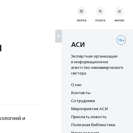
лента
поиск
меню
18+
ы
АСИ
Экспертная организация
и информационное
агентство некоммерческого
сектора
О нас
Контакты
Сотрудники
Мероприятия АСИ
Прислать новость
хологией и
Полезная библиотека
Наши издания