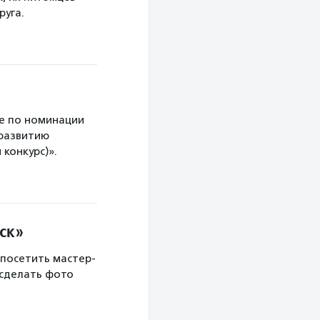
руга.
е по номинации
 развитию
конкурс)».
ск»
 посетить мастер-
 сделать фото