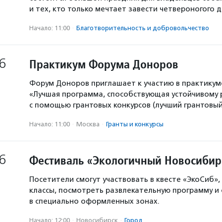
и тех, кто только мечтает завести четвероногого д
Начало: 11:00
·
Благотвори­тель­ность и доброволь­чест­во
6
Практикум Форума Доноров
Форум Доноров приглашает к участию в практикум
«Лучшая программа, способствующая устойчивому
с помощью грантовых конкурсов (лучший грантовый 
Начало: 11:00
·
Москва
·
Гранты и конкурсы
6
Фестиваль «Экологичный Новосибир
Посетители смогут участвовать в квесте «ЭкоСиб»,
классы, посмотреть развлекательную программу и
в специально оформленных зонах.
Начало: 12:00
·
Новосибирск
·
Город