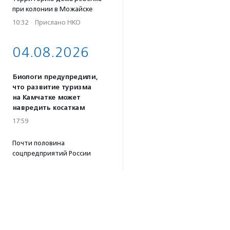
при колонии в Можайске
10:32
·
Прислано НКО
04.08.2026
Биологи предупредили,
что развитие туризма
на Камчатке может
навредить косаткам
17:59
Почти половина
соцпредприятий России
сосредоточена в 10 регионах
страны — фонд «Наше
будущее»
17:46
Принимаются заявки
на конкурс эссе