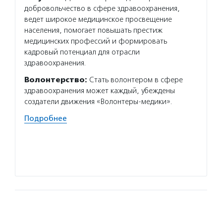
добровольчество в сфере здравоохранения,
Сёрч» 
ведет широкое медицинское просвещение
крови 
населения, помогает повышать престиж
донорс
медицинских профессий и формировать
сервис
кадровый потенциал для отрасли
выпуск
здравоохранения.
совмес
Волонтерство:
Стать волонтером в сфере
Подро
здравоохранения может каждый, убеждены
создатели движения «Волонтеры-медики».
Подробнее