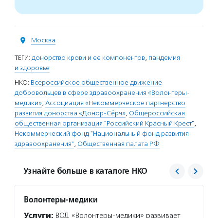
Москва
ТЕГИ:
донорство крови и ее компонентов
,
пандемия
и здоровье
НКО:
Всероссийское общественное движение
добровольцев в сфере здравоохранения «Волонтеры-
медики»
,
Ассоциация «Некоммерческое партнерство
развития донорства «Донор-Сёрч»
,
Общероссийская
общественная организация "Российский Красный Крест"
,
Некоммерческий фонд "Национальный фонд развития
здравоохранения"
,
Общественная палата РФ
Узнайте больше в каталоге НКО
Волонтеры-медики
Donor
Услуги:
ВОД «Волонтеры-медики» развивает
Услуг