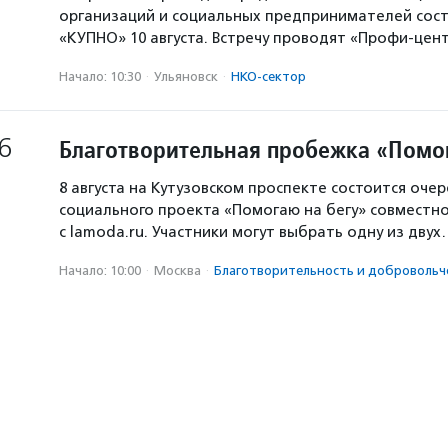
организаций и социальных предпринимателей сост
«КУПНО» 10 августа. Встречу проводят «Профи-цен
Начало: 10:30
·
Ульяновск
·
НКО-сектор
6
Благотворительная пробежка «Помо
8 августа на Кутузовском проспекте состоится оче
социального проекта «Помогаю на бегу» совместн
с lamoda.ru. Участники могут выбрать одну из дву
Начало: 10:00
·
Москва
·
Благотвори­тель­ность и доброволь­ч