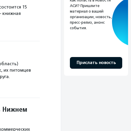
Как попасть в новости
АСИ? Пришлите
остоится 15
материал о вашей
— книжная
организации, новость,
пресс-релиз, анонс
события.
Прислать новость
область)
, их питомцев
руга.
в Нижнем
екоммерческих