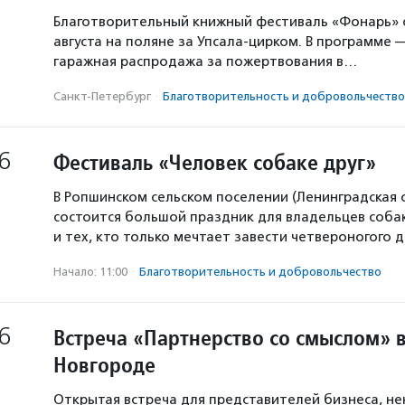
Благотворительный книжный фестиваль «Фонарь» с
августа на поляне за Упсала-цирком. В программе 
гаражная распродажа за пожертвования в…
Санкт-Петербург
·
Благотвори­тель­ность и доброволь­чест­во
6
Фестиваль «Человек собаке друг»
В Ропшинском сельском поселении (Ленинградская 
состоится большой праздник для владельцев собак
и тех, кто только мечтает завести четвероногого д
Начало: 11:00
·
Благотвори­тель­ность и доброволь­чест­во
6
Встреча «Партнерство со смыслом» 
Новгороде
Открытая встреча для представителей бизнеса, н