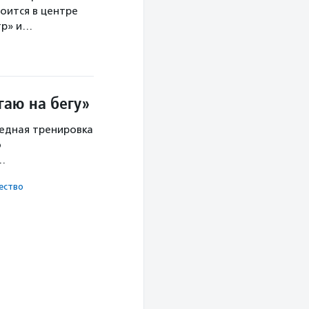
оится в центре
тр» и…
гаю на бегу»
редная тренировка
о
х…
ест­во