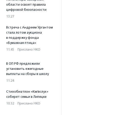
области освоят правила
цифровой безопасности
13:27
Встреча с Андреем Ургантом
стала лотом аукциона
в поддержку фонда
«Бумажная птица»
11:45
·
Прислано НКО
В ОП РФ предложили
установить ежегодные
выплаты на сборы в школу
11:24
Стихобиатлон «Км/вслух»
соберет семьи в Липецке
10:32
·
Прислано НКО