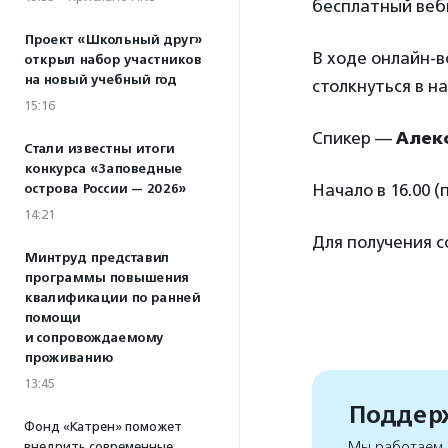
бесплатный веби
Проект «Школьный друг»
В ходе онлайн-в
открыл набор участников
на новый учебный год
столкнуться в н
15:16
Спикер —
Алек
Стали известны итоги
конкурса «Заповедные
Начало в 16.00 (
острова России — 2026»
14:21
Для получения 
Минтруд представил
программы повышения
квалификации по ранней
помощи
и сопровождаемому
проживанию
13:45
Поддерж
Фонд «Катрен» поможет
Мы работаем, 
внедрить современные