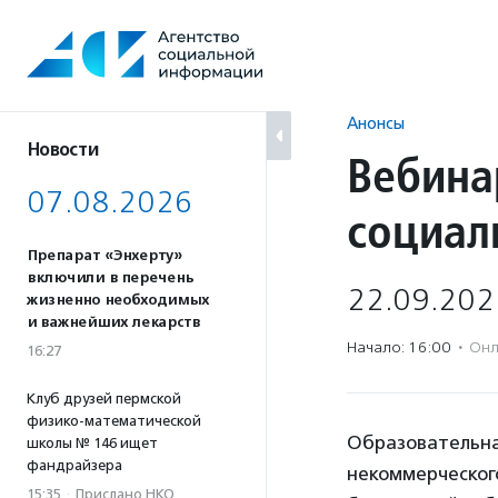
Перейти
к
содержанию
Анонсы
Новости
Вебина
07.08.2026
социал
Препарат «Энхерту»
включили в перечень
22.09.202
жизненно необходимых
и важнейших лекарств
Начало: 16:00
·
Онл
16:27
Клуб друзей пермской
физико-математической
Образовательна
школы № 146 ищет
фандрайзера
некоммерческог
15:35
·
Прислано НКО