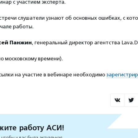
нар с участием эксперта.
стречи слушатели узнают об основных ошибках, с ко
ачале работы.
сей Панжин
, генеральный директор агентства Lava.Di
по московскому времени).
ссылки на участие в вебинаре необходимо
зарегистрир
ите работу АСИ!
чтобы у вас была актуальная