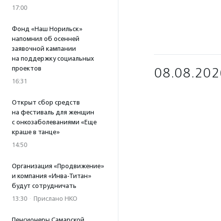
17:00
Фонд «Наш Норильск»
напомнил об осенней
заявочной кампании
на поддержку социальных
проектов
08.08.202
16:31
Открыт сбор средств
на фестиваль для женщин
с онкозаболеваниями «Еще
краше в танце»
14:50
Организация «Продвижение»
и компания «Инва-Титан»
будут сотрудничать
13:30
·
Прислано НКО
Пенсионеры Самарской