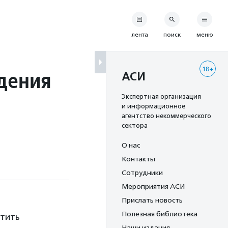
лента
поиск
меню
18+
дения
АСИ
Экспертная организация
и информационное
агентство некоммерческого
сектора
О нас
Контакты
Сотрудники
Мероприятия АСИ
Прислать новость
Полезная библиотека
етить
Наши издания