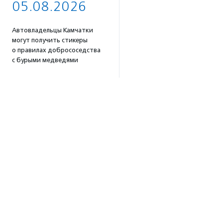
05.08.2026
Автовладельцы Камчатки
могут получить стикеры
о правилах добрососедства
с бурыми медведями
18:02
Для родственников
пострадавших в результате
атаки беспилотников под
Геленджиком открыли
горячую линию
16:58
Портал поиска доноров
крови для животных
«Одной Крови» заработал
по всей России
16:53