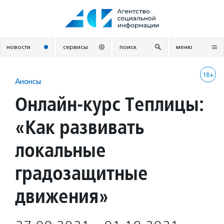
Перейти
к
содержанию
новости
сервисы
поиск
меню
18+
Анонсы
Онлайн-курс Теплицы:
«Как развивать
локальные
градозащитные
движения»