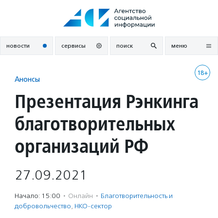
Перейти
к
содержанию
новости
сервисы
поиск
меню
18+
Анонсы
Презентация Рэнкинга
благотворительных
организаций РФ
27.09.2021
Начало: 15:00
·
Онлайн
·
Благотвори­тель­ность и
доброволь­чест­во
,
НКО-сектор