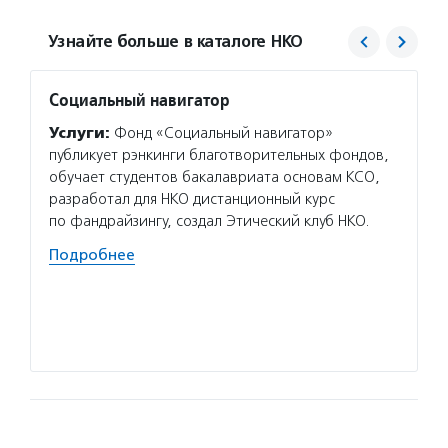
Узнайте больше в каталоге НКО
Социальный навигатор
Фонд 
Услуги:
Фонд «Социальный навигатор»
Услуг
публикует рэнкинги благотворительных фондов,
гранто
обучает студентов бакалавриата основам КСО,
(в цел
разработал для НКО дистанционный курс
на ока
по фандрайзингу, создал Этический клуб НКО.
потенц
по соц
Подробнее
Подро