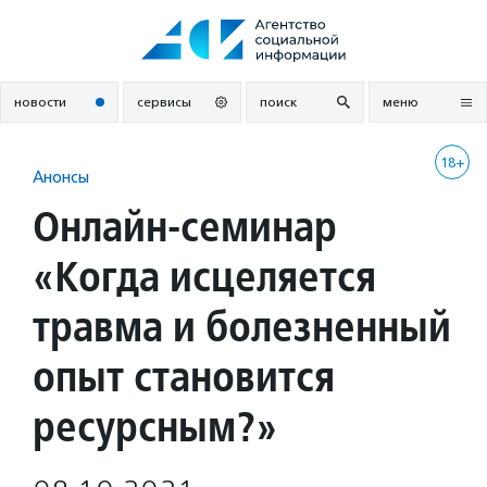
Перейти
к
содержанию
новости
сервисы
поиск
меню
18+
Анонсы
Онлайн-семинар
«Когда исцеляется
травма и болезненный
опыт становится
ресурсным?»