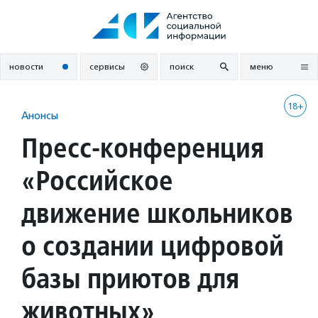
Перейти
к
содержанию
новости
сервисы
поиск
меню
18+
Анонсы
Пресс-конференция
«Российское
движение школьников
о создании цифровой
базы приютов для
животных»