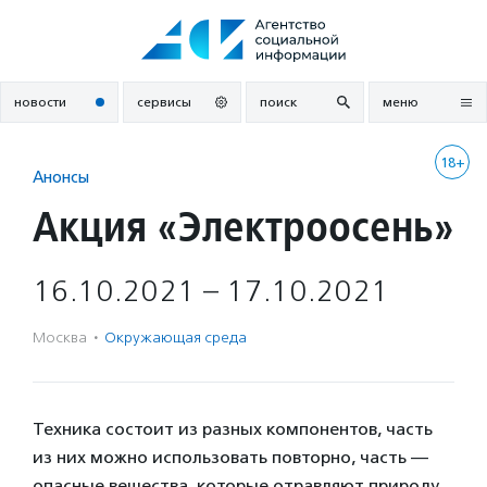
Перейти
к
содержанию
новости
сервисы
поиск
меню
18+
Анонсы
Акция «Электроосень»
16.10.2021 – 17.10.2021
Москва
·
Окружающая среда
Техника состоит из разных компонентов, часть
из них можно использовать повторно, часть —
опасные вещества, которые отравляют природу.