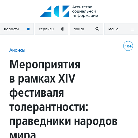
Перейти
к
содержанию
новости
сервисы
поиск
меню
18+
Анонсы
Мероприятия
в рамках XIV
фестиваля
толерантности:
праведники народов
мира