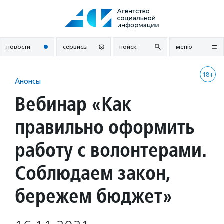
Перейти
к
содержанию
новости
сервисы
поиск
меню
18+
Анонсы
Вебинар «Как
правильно оформить
работу с волонтерами.
Соблюдаем закон,
бережем бюджет»