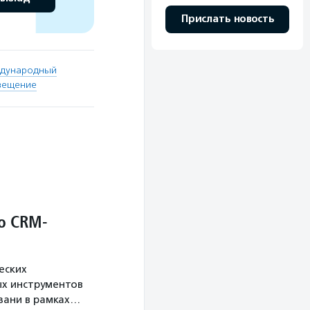
Прислать новость
дународный
свещение
о CRM-
еских
х инструментов
язани в рамках…