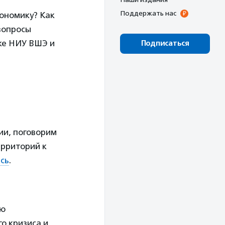
Поддержать нас
кономику? Как
вопросы
ке НИУ ВШЭ и
Подписаться
ии, поговорим
ерриторий к
сь
.
ую
о кризиса и