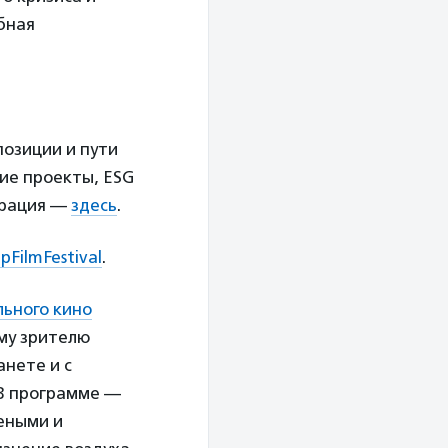
бная
позиции и пути
кие проекты, ESG
трация —
здесь
.
FilmFestival
.
льного кино
ому зрителю
анете и с
 В программе —
чеными и