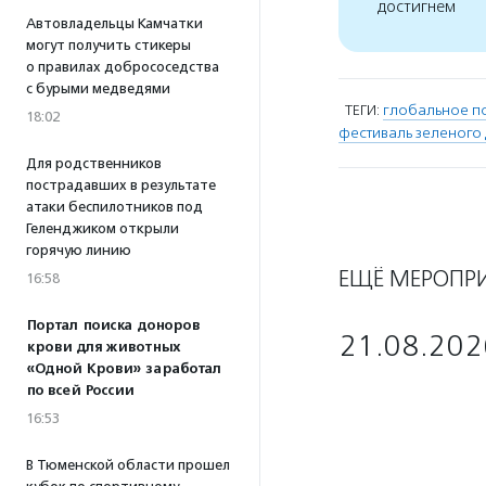
достигнем
Автовладельцы Камчатки
могут получить стикеры
о правилах добрососедства
с бурыми медведями
ТЕГИ:
глобальное п
18:02
фестиваль зеленого
Для родственников
пострадавших в результате
атаки беспилотников под
Геленджиком открыли
горячую линию
ЕЩЁ МЕРОПР
16:58
Портал поиска доноров
21.08.202
крови для животных
«Одной Крови» заработал
по всей России
16:53
В Тюменской области прошел