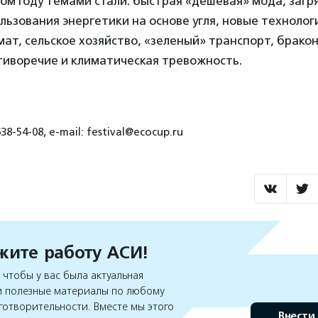
том году темами стали: быстрая «дешевая» мода, загр
льзования энергетики на основе угля, новые технолог
мат, сельское хозяйство, «зеленый» транспорт, брако
тиворечие и климатическая тревожность.
8-54-08, e-mail: festival@ecocup.ru
ите работу АСИ!
чтобы у вас была актуальная
 полезные материалы по любому
готворительности. Вместе мы этого
Внести