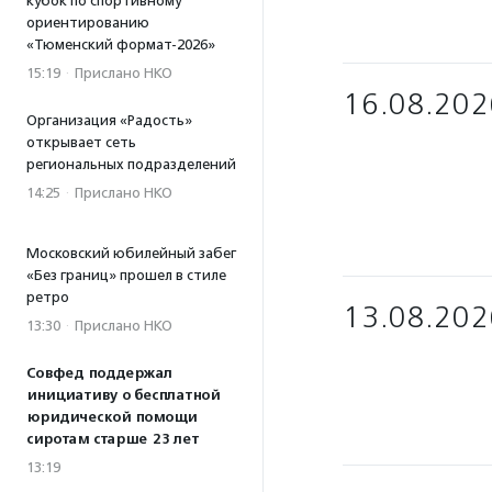
кубок по спортивному
ориентированию
«Тюменский формат-2026»
15:19
·
Прислано НКО
16.08.202
Организация «Радость»
открывает сеть
региональных подразделений
14:25
·
Прислано НКО
Московский юбилейный забег
«Без границ» прошел в стиле
ретро
13.08.202
13:30
·
Прислано НКО
Совфед поддержал
инициативу о бесплатной
юридической помощи
сиротам старше 23 лет
13:19