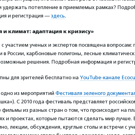
и удержать потепление в приемлемых рамках? Подро
ия и регистрация —
здесь
.
ия и климат: адаптация к кризису»
 с участием ученых и экспертов посвящена вопросам: 
 в России, карбоновые полигоны, лесные климатичес
 возможные решения. Подробная информация и регис
упны для зрителей бесплатно на
YouTube-канале Ecocup
одно из мероприятий
Фестиваля зеленого документа
шка»). С 2010 года фестиваль представляет российск
фильмы из разных стран о том, что происходит на пл
ях и проектах, которые пытаются сделать мир лучше.
ино, лекции, обсуждения, круглые столы и встречи с у