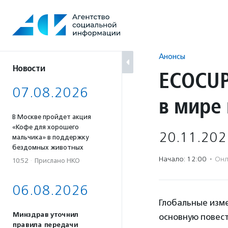
Перейти
к
содержанию
Анонсы
Новости
ECOCUP
07.08.2026
в мире
В Москве пройдет акция
«Кофе для хорошего
20.11.202
мальчика» в поддержку
бездомных животных
Начало: 12:00
·
Онл
10:52
·
Прислано НКО
06.08.2026
Глобальные изме
Минздрав уточнил
основную повест
правила передачи