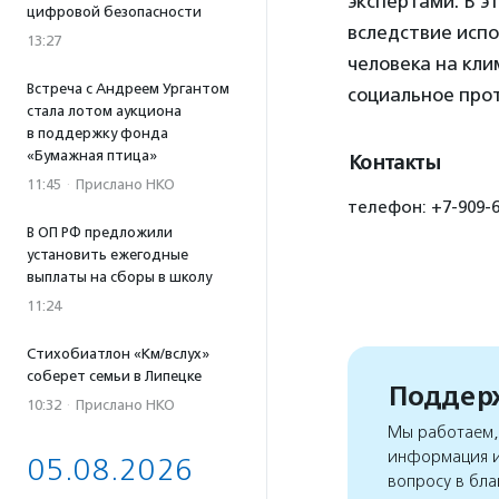
экспертами. В э
цифровой безопасности
вследствие испо
13:27
человека на кли
Встреча с Андреем Ургантом
социальное про
стала лотом аукциона
в поддержку фонда
«Бумажная птица»
Контакты
11:45
·
Прислано НКО
телефон: +7-909-63
В ОП РФ предложили
установить ежегодные
выплаты на сборы в школу
11:24
Стихобиатлон «Км/вслух»
соберет семьи в Липецке
Поддерж
10:32
·
Прислано НКО
Мы работаем, 
информация и
05.08.2026
вопросу в бла