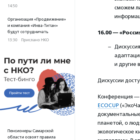
14:50
сможем л
информац
Организация «Продвижение»
и компания «Инва-Титан»
будут сотрудничать
16.00 — «Росс
13:30
·
Прислано НКО
Дискуссия
адаптации
и другие
Дискуссии дост
Конференция — 
ECOCUP
(«ЭкоЧа
документальные 
планетой, о люд
Пенсионеры Самарской
экологическое к
области освоят правила