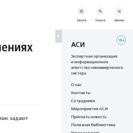
лента
поиск
меню
18+
нениях
АСИ
Экспертная организация
и информационное
агентство некоммерческого
сектора
О нас
Контакты
Сотрудники
Мероприятия АСИ
Прислать новость
изис задают
Полезная библиотека
Наши издания