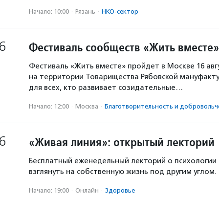
Начало: 10:00
·
Рязань
·
НКО-сектор
6
Фестиваль сообществ «Жить вместе»
Фестиваль «Жить вместе» пройдет в Москве 16 авг
на территории Товарищества Рябовской мануфакту
для всех, кто развивает созидательные…
Начало: 12:00
·
Москва
·
Благотвори­тель­ность и доброволь­ч
6
«Живая линия»: открытый лекторий
Бесплатный еженедельный лекторий о психологии
взглянуть на собственную жизнь под другим углом.
Начало: 19:00
·
Онлайн
·
Здоровье