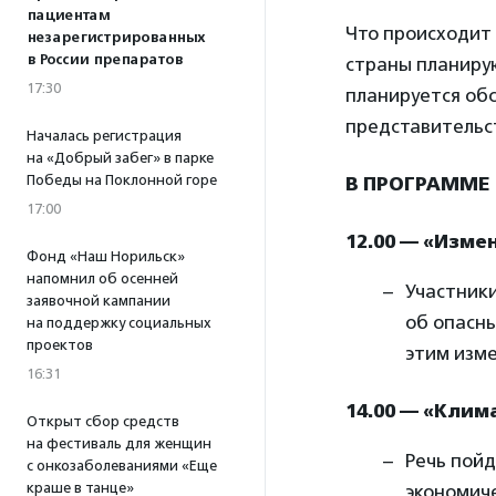
пациентам
Что происходит 
незарегистрированных
в России препаратов
страны планиру
17:30
планируется об
представительст
Началась регистрация
на «Добрый забег» в парке
Победы на Поклонной горе
В ПРОГРАММЕ
17:00
12.00 — «Изме
Фонд «Наш Норильск»
напомнил об осенней
Участник
заявочной кампании
об опасны
на поддержку социальных
проектов
этим изм
16:31
14.00 — «Клим
Открыт сбор средств
на фестиваль для женщин
Речь пойд
с онкозаболеваниями «Еще
краше в танце»
экономиче