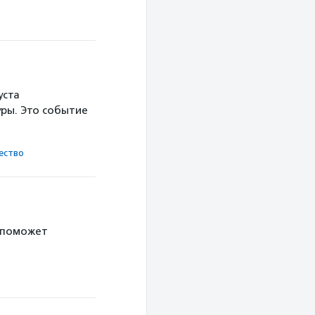
уста
ры. Это событие
ест­во
 поможет