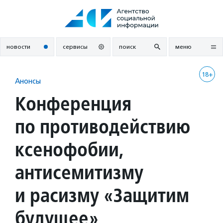
Перейти
к
содержанию
новости
сервисы
поиск
меню
18+
Анонсы
Конференция
по противодействию
ксенофобии,
антисемитизму
и расизму «Защитим
будущее»