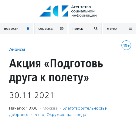
Перейти
к
содержанию
новости
сервисы
поиск
меню
18+
Анонсы
Акция «Подготовь
друга к полету»
30.11.2021
Начало: 13:00
·
Москва
·
Благотвори­тель­ность и
доброволь­чест­во
,
Окружающая среда