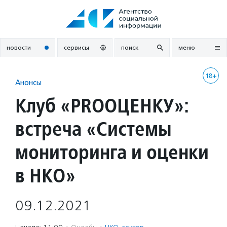
Перейти
к
содержанию
новости
сервисы
поиск
меню
18+
Анонсы
Клуб «PROОЦЕНКУ»:
встреча «Системы
мониторинга и оценки
в НКО»
09.12.2021