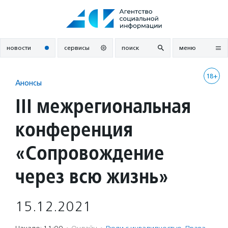
Перейти
к
содержанию
новости
сервисы
поиск
меню
18+
Анонсы
III межрегиональная
конференция
«Сопровождение
через всю жизнь»
15.12.2021