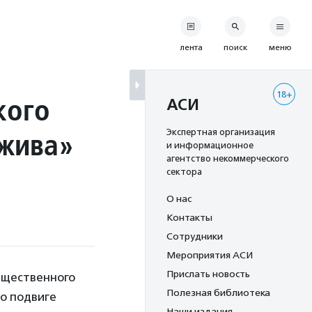
лента
поиск
меню
18+
кого
АСИ
жива»
Экспертная организация
и информационное
агентство некоммерческого
сектора
О нас
Контакты
Сотрудники
Мероприятия АСИ
Прислать новость
бщественного
Полезная библиотека
о подвиге
Наши издания