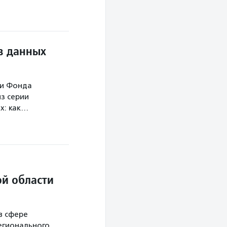
в данных
ми Фонда
з серии
х: как…
й области
в сфере
егионального