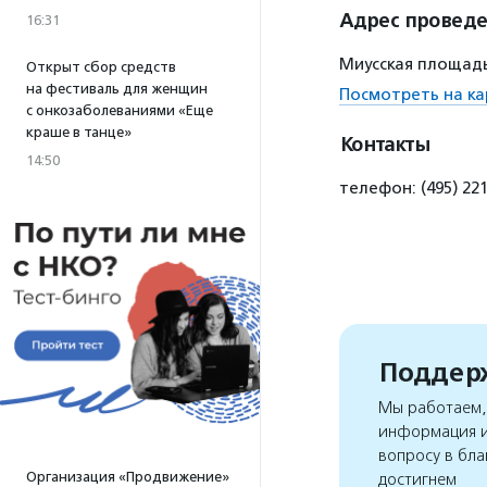
Адрес провед
16:31
Миусская площадь,
Открыт сбор средств
на фестиваль для женщин
Посмотреть на ка
с онкозаболеваниями «Еще
краше в танце»
Контакты
14:50
телефон: (495) 22
Поддерж
Мы работаем, 
информация и
вопросу в бла
Организация «Продвижение»
достигнем