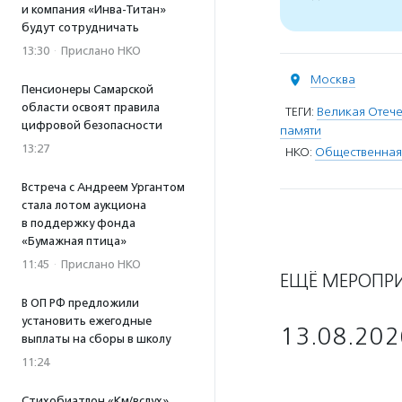
и компания «Инва-Титан»
будут сотрудничать
13:30
·
Прислано НКО
Москва
Пенсионеры Самарской
области освоят правила
ТЕГИ:
Великая Отече
цифровой безопасности
памяти
13:27
НКО:
Общественная
Встреча с Андреем Ургантом
стала лотом аукциона
в поддержку фонда
«Бумажная птица»
11:45
·
Прислано НКО
ЕЩЁ МЕРОПР
В ОП РФ предложили
установить ежегодные
13.08.202
выплаты на сборы в школу
11:24
Стихобиатлон «Км/вслух»