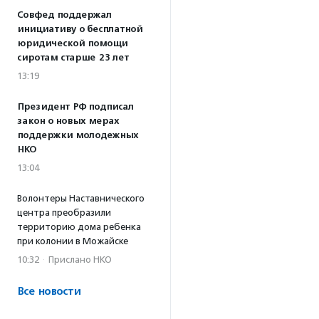
Совфед поддержал
инициативу о бесплатной
юридической помощи
сиротам старше 23 лет
13:19
Президент РФ подписал
закон о новых мерах
поддержки молодежных
НКО
13:04
Волонтеры Наставнического
центра преобразили
территорию дома ребенка
при колонии в Можайске
10:32
·
Прислано НКО
Все новости