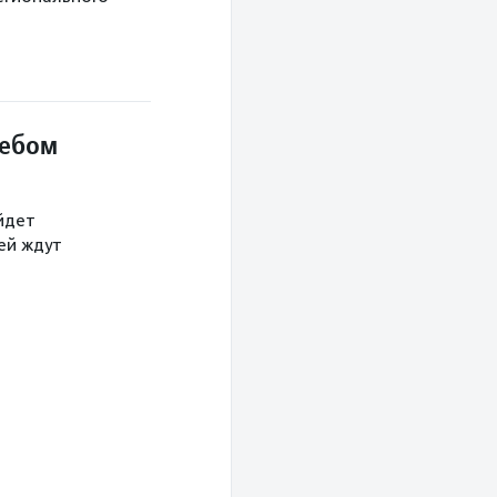
небом
йдет
тей ждут