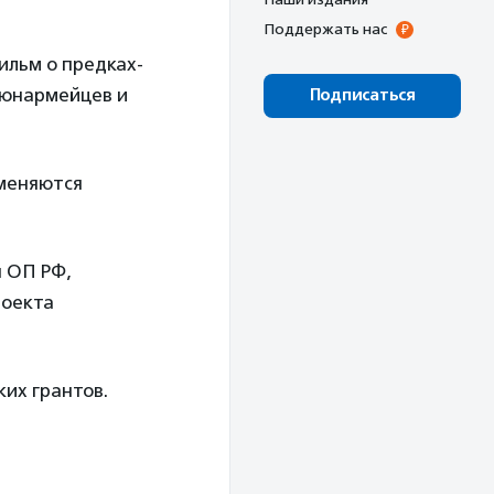
Поддержать нас
ильм о предках-
 юнармейцев и
Подписаться
бменяются
я ОП РФ,
роекта
их грантов.