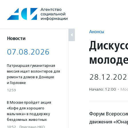
Перейти
к
содержанию
Анонсы
Новости
Дискус
07.08.2026
молоде
Патриаршая гуманитарная
миссия ищет волонтеров для
28.12.202
ремонта домов в Донецке
и Горловке
Начало: 12:00
·
Мос
12:59
В Москве пройдет акция
«Кофе для хорошего
Форум Всеросси
мальчика» в поддержку
бездомных животных
движения «Юнар
10:52
·
Прислано НКО