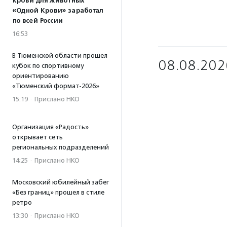
крови для животных
«Одной Крови» заработал
по всей России
16:53
В Тюменской области прошел
08.08.202
кубок по спортивному
ориентированию
«Тюменский формат-2026»
15:19
·
Прислано НКО
Организация «Радость»
открывает сеть
региональных подразделений
14:25
·
Прислано НКО
Московский юбилейный забег
«Без границ» прошел в стиле
ретро
13:30
·
Прислано НКО