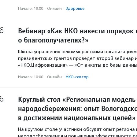
Начало: 19:00
·
Онлайн
·
Здоровье
6
Вебинар «Как НКО навести порядок 
о благополучателях?»
Школа управления некоммерческими организация
президентских грантов проведет второй вебинар и
«НКО.Цифровизация» — «От анкеты до базы данны
Начало: 10:00
·
Онлайн
·
НКО-сектор
6
Круглый стол «Региональная модель
народосбережения: опыт Вологодско
в достижении национальных целей»
На круглом столе участники обсудят опыт региона 
народосбережения и повышения эффективности р