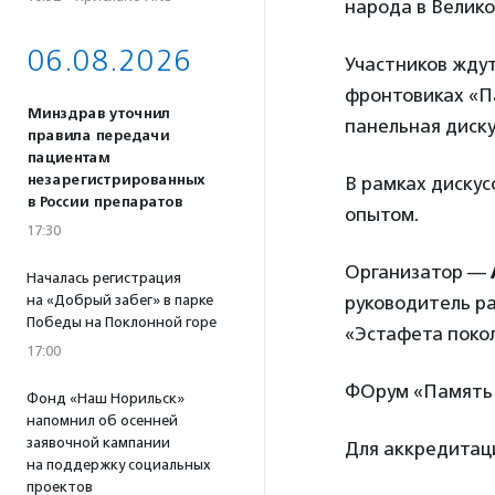
народа в Велик
06.08.2026
Участников жду
фронтовиках «П
Минздрав уточнил
панельная диск
правила передачи
пациентам
незарегистрированных
В рамках дискус
в России препаратов
опытом.
17:30
Организатор —
Началась регистрация
на «Добрый забег» в парке
руководитель ра
Победы на Поклонной горе
«Эстафета покол
17:00
ФОрум «Память 
Фонд «Наш Норильск»
напомнил об осенней
заявочной кампании
Для аккредита
на поддержку социальных
проектов