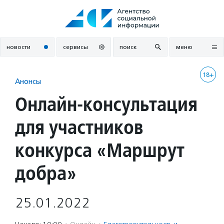
Перейти
к
содержанию
новости
сервисы
поиск
меню
18+
Анонсы
Онлайн-консультация
для участников
конкурса «Маршрут
добра»
25.01.2022