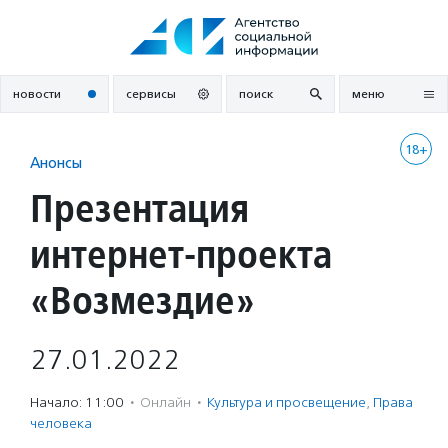
Перейти
к
содержанию
новости
сервисы
поиск
меню
18+
Анонсы
Презентация
интернет-проекта
«Возмездие»
27.01.2022
Начало: 11:00
·
Онлайн
·
Культура и просвещение
,
Права
человека