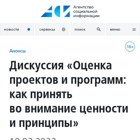
Перейти
к
содержанию
новости
сервисы
поиск
меню
18+
Анонсы
Дискуссия «Оценка
проектов и программ:
как принять
во внимание ценности
и принципы»