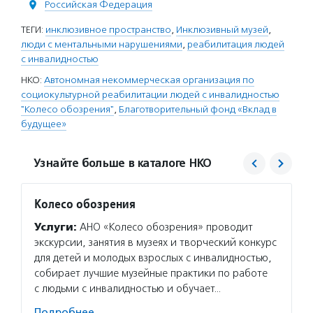
Российская Федерация
ТЕГИ:
инклюзивное пространство
,
Инклюзивный музей
,
люди с ментальными нарушениями
,
реабилитация людей
с инвалидностью
НКО:
Автономная некоммерческая организация по
социокультурной реабилитации людей с инвалидностью
"Колесо обозрения"
,
Благотворительный фонд «Вклад в
будущее»
Узнайте больше в каталоге НКО
Колесо обозрения
Вклад
Услуги:
АНО «Колесо обозрения» проводит
Услуг
экскурсии, занятия в музеях и творческий конкурс
образо
для детей и молодых взрослых с инвалидностью,
програ
собирает лучшие музейные практики по работе
попече
с людьми с инвалидностью и обучает…
наруше
некомм
Подробнее