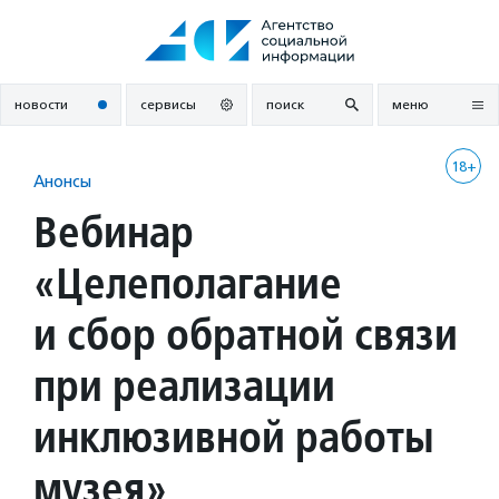
Перейти
к
содержанию
новости
сервисы
поиск
меню
18+
Анонсы
Вебинар
«Целеполагание
и сбор обратной связи
при реализации
инклюзивной работы
музея»