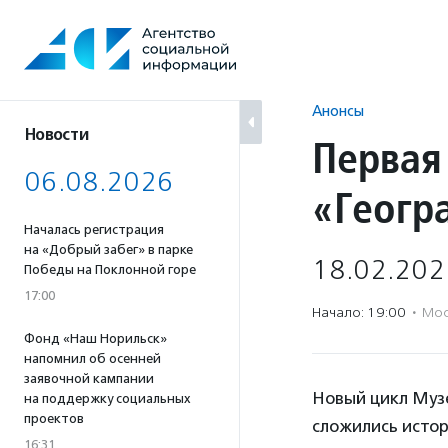
Перейти
к
содержанию
Анонсы
Новости
Первая
06.08.2026
«Геогр
Началась регистрация
на «Добрый забег» в парке
18.02.202
Победы на Поклонной горе
17:00
Начало: 19:00
·
Мос
Фонд «Наш Норильск»
напомнил об осенней
заявочной кампании
Новый цикл Музе
на поддержку социальных
проектов
сложились истор
16:31