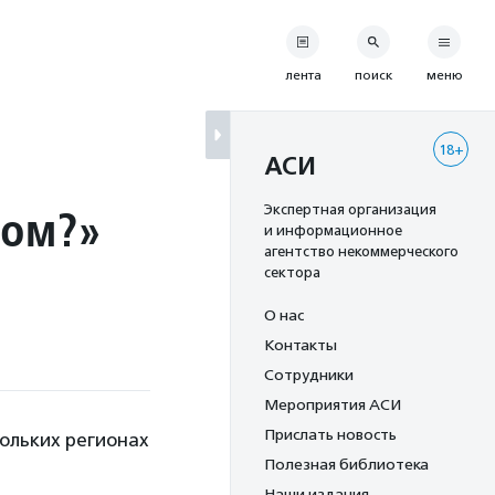
лента
поиск
меню
18+
АСИ
дом?»
Экспертная организация
и информационное
агентство некоммерческого
сектора
О нас
Контакты
Сотрудники
Мероприятия АСИ
Прислать новость
кольких регионах
Полезная библиотека
Наши издания