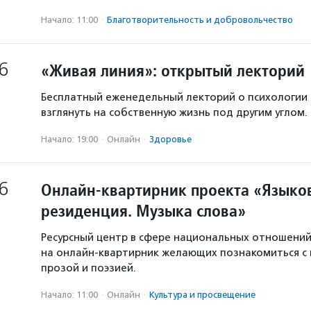
Начало: 11:00
·
Благотвори­тель­ность и доброволь­чест­во
6
«Живая линия»: открытый лекторий
Бесплатный еженедельный лекторий о психологии
взглянуть на собственную жизнь под другим углом.
Начало: 19:00
·
Онлайн
·
Здоровье
6
Онлайн-квартирник проекта «Языков
резиденция. Музыка слова»
Ресурсный центр в сфере национальных отношени
на онлайн-квартирник желающих познакомиться с
прозой и поэзией.
Начало: 11:00
·
Онлайн
·
Культура и просвещение