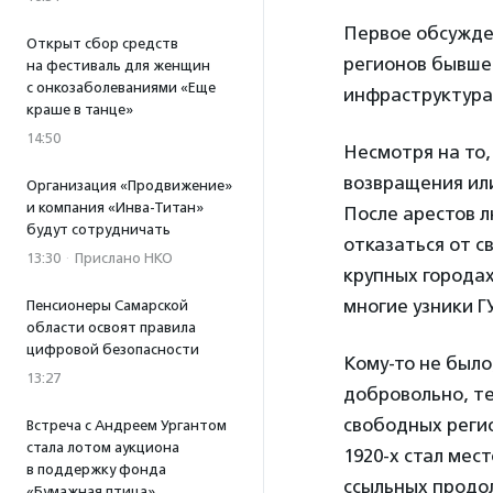
Первое обсужде
Открыт сбор средств
регионов бывшей
на фестиваль для женщин
с онкозаболеваниями «Еще
инфраструктура 
краше в танце»
14:50
Несмотря на то,
возвращения ил
Организация «Продвижение»
и компания «Инва-Титан»
После арестов л
будут сотрудничать
отказаться от с
13:30
·
Прислано НКО
крупных городах
многие узники Г
Пенсионеры Самарской
области освоят правила
цифровой безопасности
Кому-то не было
13:27
добровольно, те
свободных регио
Встреча с Андреем Ургантом
стала лотом аукциона
1920-х стал мес
в поддержку фонда
ссыльных продол
«Бумажная птица»