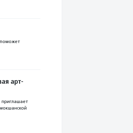
 поможет
ая арт-
й приглашает
 мокшанской