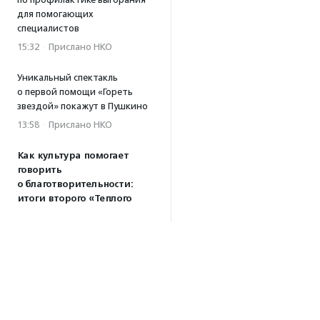
для помогающих
специалистов
15:32
·
Прислано НКО
Уникальный спектакль
о первой помощи «Гореть
звездой» покажут в Пушкино
13:58
·
Прислано НКО
Как культура помогает
говорить
о благотворительности:
итоги второго «Теплого
вечера с Кольским»
13:55
Минздрав ускорит выдачу
медзаключений для
будущих опекунов
13:21