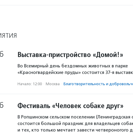
ИЯТИЯ
6
Выставка-пристройство «Домой!»
Во Всемирный день бездомных животных в парке
«Красногвардейские пруды» состоится 37-я выстав
Начало: 12:00
·
Москва
·
Благотвори­тель­ность и доброволь­ч
6
Фестиваль «Человек собаке друг»
В Ропшинском сельском поселении (Ленинградская 
состоится большой праздник для владельцев собак
и тех, кто только мечтает завести четвероногого д