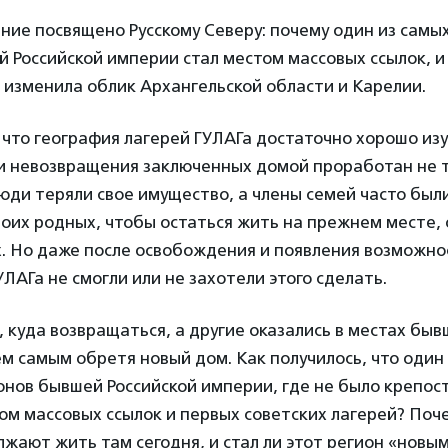
ние посвящено Русскому Северу: почему один из самы
 Российской империи стал местом массовых ссылок, и
изменила облик Архангельской области и Карелии.
 что география лагерей ГУЛАГа достаточно хорошо изу
и невозвращения заключенных домой проработан не т
юди теряли свое имущество, а члены семей часто бы
воих родных, чтобы остаться жить на прежнем месте,
. Но даже после освобождения и появления возможно
УЛАГа не смогли или не захотели этого сделать.
, куда возвращаться, а другие оказались в местах бы
м самым обретя новый дом. Как получилось, что один
нов бывшей Российской империи, где не было крепост
том массовых ссылок и первых советских лагерей? Поч
жают жить там сегодня, и стал ли этот регион «новы