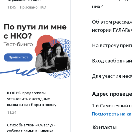
них?
11:45
·
Прислано НКО
Об этом расскаж
истории ГУЛАГа
На встречу приг
Вход свободный
Для участия не
В ОП РФ предложили
Адрес провед
установить ежегодные
выплаты на сборы в школу
1-й Самотечный пе
11:24
Посмотреть на ка
Стихобиатлон «Км/вслух»
Контакты
соберет семьи в Липецке