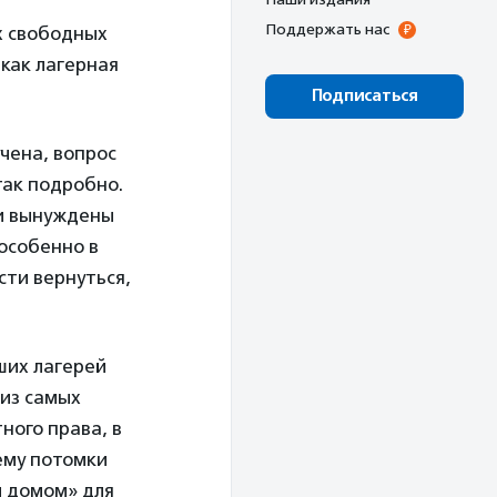
Поддержать нас
х свободных
 как лагерная
Подписаться
чена, вопрос
ак подробно.
ли вынуждены
 особенно в
сти вернуться,
вших лагерей
 из самых
ного права, в
ему потомки
м домом» для