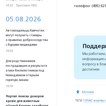
10:32
·
Прислано НКО
телефон: (495) 62
05.08.2026
Автовладельцы Камчатки
могут получить стикеры
о правилах добрососедства
Поддерж
с бурыми медведями
18:02
Мы работаем, 
информация и
Для родственников
вопросу в бла
пострадавших в результате
достигнем
атаки беспилотников под
Геленджиком открыли
горячую линию
16:58
Москва
Портал поиска доноров
ТЕГИ:
ГУЛАГ
,
жертвы 
крови для животных
«Одной Крови» заработал