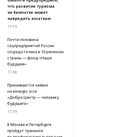
Биологи предупредили,
что развитие туризма
на Камчатке может
навредить косаткам
17:59
Почти половина
соцпредприятий России
сосредоточена в 10 регионах
страны — фонд «Наше
будущее»
17:46
Принимаются заявки
на конкурс эссе
«Добро.Центр — человеку
будущего»
17:39
В Москве и Петербурге
пройдут тренинги
по профилактике выгорания