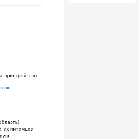
ка-пристройство.
ест­во
область)
, их питомцев
руга.