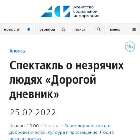
Перейти
к
содержанию
новости
сервисы
поиск
меню
18+
Анонсы
Спектакль о незрячих
людях «Дорогой
дневник»
25.02.2022
Начало: 19:00
·
Москва
·
Благотвори­тель­ность и
доброволь­чест­во
,
Культура и просвещение
,
Люди с
инвалидностью